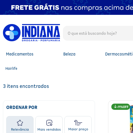
O que está buscando hoje?
TERMOS MAIS BUSCADOS
1
º
fralda
2
º
mounjaro
Medicamentos
Beleza
Dermocosméti
3
º
fralda xg
4
º
lenço umedecido
Hairlife
5
º
protetor solar facial
6
º
shampoo
7
º
whey
3
8
º
protetor solar
9
º
óleo capilar
10
º
fralda g
ORDENAR POR
9%
Maior preço
Relevância
Mais vendidos