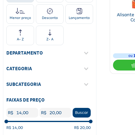
Alisante
Desconto
Lançamento
Menor preço
C
A- Z
Z- A
DEPARTAMENTO
ou
Beleza
(
3
)
CATEGORIA
Cabelos
(
3
)
SUBCATEGORIA
Alisante
(
3
)
FAIXAS DE PREÇO
R$
R$
Buscar
R$ 14,00
R$ 20,00