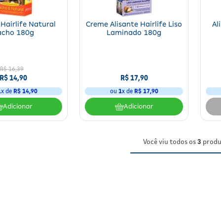
 Hairlife Natural
Creme Alisante Hairlife Liso
Al
acho 180g
Laminado 180g
R$
16
,
39
R$
14
,
90
R$
17
,
90
1
x de
R$
14
,
90
ou
1
x de
R$
17
,
90
Adicionar
Adicionar
Você viu todos os
3
produ