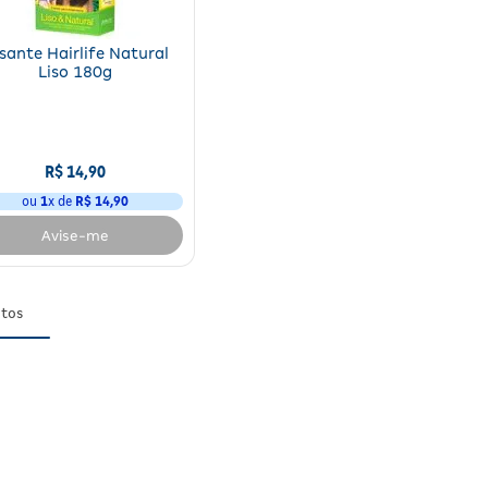
isante Hairlife Natural
Liso 180g
R$
14
,
90
ou
1
x de
R$
14
,
90
Avise-me
tos