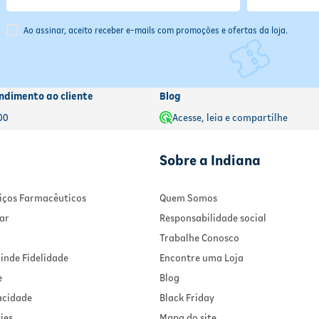
Ao assinar, aceito receber e-mails com promoções e ofertas da loja.
ndimento ao cliente
Blog
00
Acesse, leia e compartilhe
Sobre a Indiana
rviços Farmacêuticos
Quem Somos
ar
Responsabilidade social
Trabalhe Conosco
inde Fidelidade
Encontre uma Loja
e
Blog
vacidade
Black Friday
ies
Mapa do site