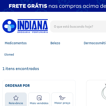
O que está buscando hoje?
TERMOS MAIS BUSCADOS
1
º
fralda
2
º
mounjaro
Medicamentos
Beleza
Dermocosméti
3
º
lenço umedecido
4
º
fralda xg
Glomed
5
º
protetor solar facial
6
º
shampoo
7
º
whey
1
8
º
protetor solar
9
º
óleo capilar
10
º
fralda g
ORDENAR POR
Maior preço
Relevância
Mais vendidos