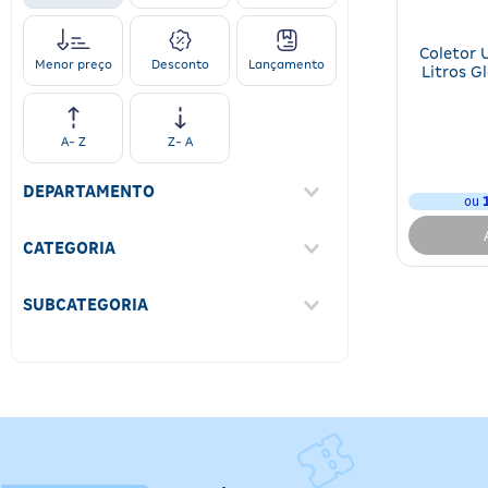
Coletor 
Desconto
Lançamento
Menor preço
Litros G
A- Z
Z- A
DEPARTAMENTO
ou
Saúde
(
1
)
CATEGORIA
Cirúrgicos
(
1
)
SUBCATEGORIA
Sondas
(
1
)