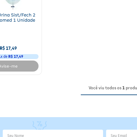
Urina Sist/Fech 2
lomed 1 Unidade
R$
17
,
49
1
x de
R$
17
,
49
Avise-me
Você viu todos os
1
produ