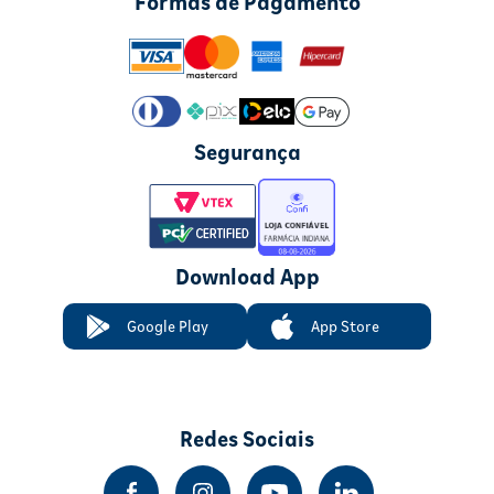
Formas de Pagamento
Segurança
Download App
Google Play
App Store
Redes Sociais