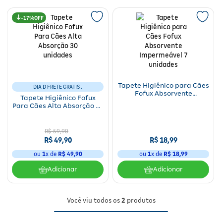
Para a mamãe
Brinquedos
Aparelhos e testes
Ver todos
17%
Saúde Feminina
Cuidados com a Pele
Protetor Solar
Alimentação
Bebidas
Nutrição esportiva
Asus
Ver todos
Cardiovasculares
Facial
Banho e Higiene
Petshop
Vitaminas
LG
Lenços
Hipertensão
Bronzeadores
Alimentos
Primeiros socorros
Motorola
Cuidados intímos
Oftalmológicos
Limpeza de pele
Havaianas
Tapete Higiênico para Cães
Suplementos
Multilaser
Desodorantes
DIA D FRETE GRATIS .
Fofux Absorvente
Tapete Higiênico Fofux
Impermeável 7 unidades
Saúde Masculina
Cabelos
Para Cães Alta Absorção 30
Papelaria
Ortopédicos
Positivo
Cuidados geriátricos
unidades
Psicoativos e Hormonais
Camisas Uv
Cirúrgicos
Samsung
Barba
R$
59
,
90
R$
49
,
90
R$
18
,
99
Medicamentos especiais
Utilidades domésticos
Xiaomi
Banho
ou
1
x de
R$
49
,
90
ou
1
x de
R$
18
,
99
Diabetes
Adicionar
Adicionar
Tablets
Higiene bucal
Pele e mucosas
Acessórios
Você viu todos os
2
produtos
Tratamento Acne