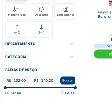
Feminis
Desconto
Lançamento
Menor preço
Eurofar
A- Z
Z- A
DEPARTAMENTO
ou
Medicamentos
(
1
)
CATEGORIA
Vitaminas E Minerais
(
1
)
FAIXAS DE PREÇO
R$
R$
Buscar
R$ 132,00
R$ 140,00