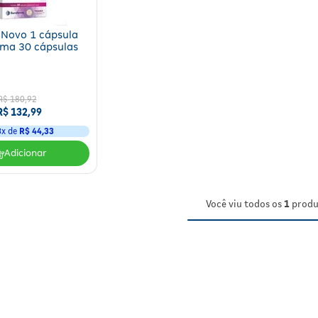
 Novo 1 cápsula
ma 30 cápsulas
R$
180
,
92
R$
132
,
99
3
x de
R$
44
,
33
Adicionar
Você viu todos os
1
produ