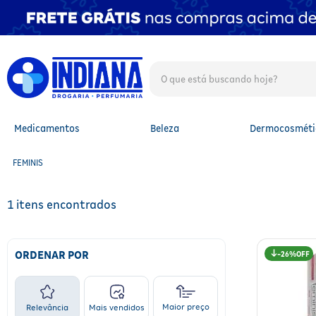
O que está buscando hoje?
TERMOS MAIS BUSCADOS
1
º
fralda
2
º
mounjaro
Medicamentos
Beleza
Dermocosméti
3
º
lenço umedecido
4
º
fralda xg
FEMINIS
5
º
protetor solar facial
6
º
shampoo
7
º
whey
1
8
º
protetor solar
9
º
óleo capilar
10
º
fralda g
ORDENAR POR
26%
Maior preço
Relevância
Mais vendidos