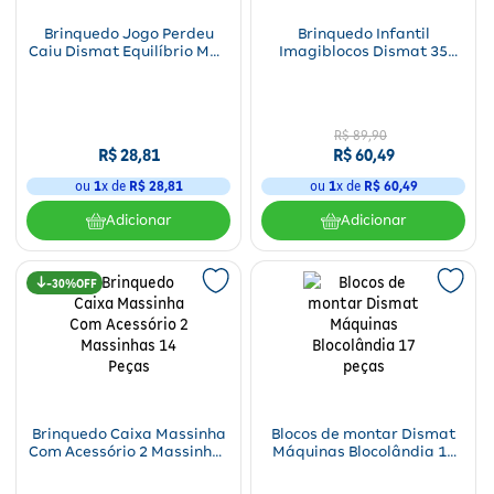
Para a mamãe
Brinquedos
Aparelhos e testes
Ver todos
Brinquedo Jogo Perdeu
Brinquedo Infantil
Saúde Feminina
Cuidados com a Pele
Protetor Solar
Alimentação
Bebidas
Nutrição esportiva
Asus
Caiu Dismat Equilíbrio MDF
Imagiblocos Dismat 35
Ver todos
54 peças
Peças MK403
Cardiovasculares
Facial
Banho e Higiene
Petshop
Vitaminas
LG
Lenços
R$
89
,
90
Hipertensão
Bronzeadores
Alimentos
Primeiros socorros
Motorola
Cuidados intímos
R$
28
,
81
R$
60
,
49
Oftalmológicos
ou
1
x de
R$
28
,
81
ou
1
x de
R$
60
,
49
Limpeza de pele
Havaianas
Suplementos
Multilaser
Desodorantes
Adicionar
Adicionar
Saúde Masculina
Cabelos
Papelaria
Ortopédicos
Positivo
Cuidados geriátricos
Psicoativos e Hormonais
Camisas Uv
30%
Cirúrgicos
Samsung
Barba
Medicamentos especiais
Utilidades domésticos
Xiaomi
Banho
Diabetes
Tablets
Higiene bucal
Pele e mucosas
Acessórios
Brinquedo Caixa Massinha
Blocos de montar Dismat
Com Acessório 2 Massinhas
Máquinas Blocolândia 17
Tratamento Acne
14 Peças
peças