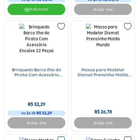
Adicionar
Avise-me
Brinquedo Barco Ilha do
Massa para Modelar
Pirata Com Acessório
Dismat Prensinha Molda
Encaixe 22 Peças
Mundo
R$
52
,
29
R$
26
,
78
ou
1
x de
R$
52
,
29
Avise-me
Avise-me