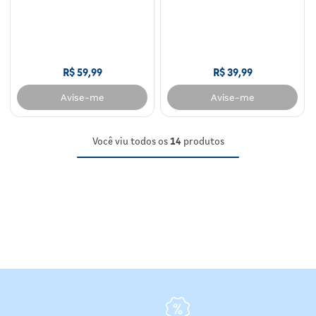
R$
59
,
99
R$
39
,
99
Avise-me
Avise-me
Você viu todos os
14
produtos