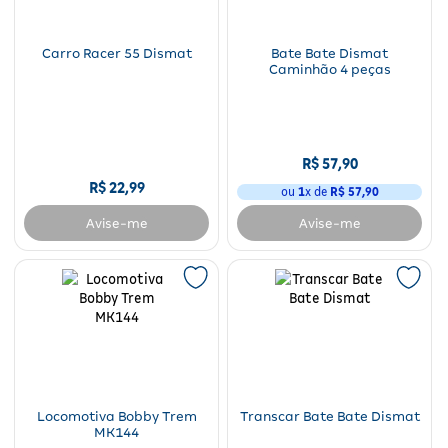
Carro Racer 55 Dismat
Bate Bate Dismat
Caminhão 4 peças
R$
57
,
90
R$
22
,
99
ou
1
x de
R$
57
,
90
Avise-me
Avise-me
Locomotiva Bobby Trem
Transcar Bate Bate Dismat
MK144