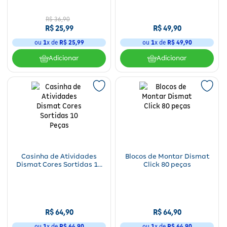
Fitoterápicos e Homeopáticos
R$
36
,
90
R$
25
,
99
R$
49
,
90
Parar de fumar
ou
1
x de
R$
25
,
99
ou
1
x de
R$
49
,
90
Adicionar
Adicionar
Casinha de Atividades
Blocos de Montar Dismat
Dismat Cores Sortidas 10
Click 80 peças
Peças
R$
64
,
90
R$
64
,
90
ou
1
x de
R$
64
,
90
ou
1
x de
R$
64
,
90