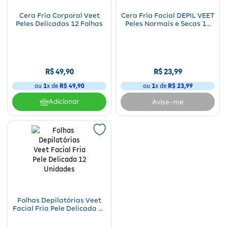
Para a mamãe
Brinquedos
Aparelhos e testes
Ver todos
Cera Fria Corporal Veet
Cera Fria Facial DEPIL VEET
Saúde Feminina
Cuidados com a Pele
Protetor Solar
Alimentação
Bebidas
Nutrição esportiva
Asus
Peles Delicadas 12 Folhas
Peles Normais e Secas 12
Ver todos
Folhas
Cardiovasculares
Facial
Banho e Higiene
Petshop
Vitaminas
LG
Lenços
Hipertensão
Bronzeadores
Alimentos
Primeiros socorros
Motorola
Cuidados intímos
R$
49
,
90
R$
23
,
99
Oftalmológicos
ou
1
x de
R$
49
,
90
ou
1
x de
R$
23
,
99
Limpeza de pele
Havaianas
Suplementos
Multilaser
Desodorantes
Adicionar
Avise-me
Saúde Masculina
Cabelos
Papelaria
Ortopédicos
Positivo
Cuidados geriátricos
Psicoativos e Hormonais
Camisas Uv
Cirúrgicos
Samsung
Barba
Medicamentos especiais
Utilidades domésticos
Xiaomi
Banho
Diabetes
Tablets
Higiene bucal
Pele e mucosas
Acessórios
Folhas Depilatórias Veet
Facial Fria Pele Delicada 12
Tratamento Acne
Unidades