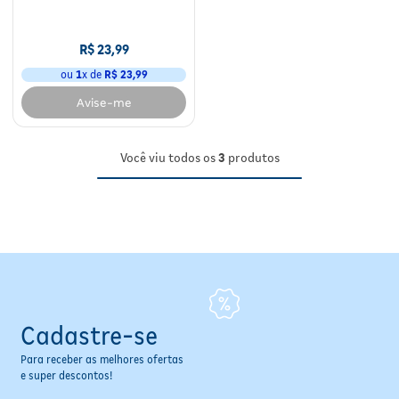
Fitoterápicos e Homeopáticos
R$
23
,
99
Parar de fumar
ou
1
x de
R$
23
,
99
Avise-me
Você viu todos os
3
produtos
Cadastre-se
Para receber as melhores ofertas
e super descontos!