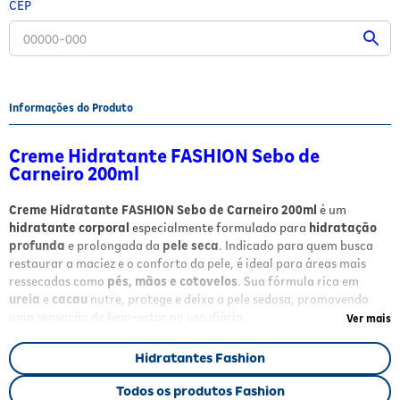
CEP
Fitoterápicos e Homeopáticos
Parar de fumar
Informações do Produto
Creme Hidratante FASHION Sebo de
Carneiro 200ml
Creme Hidratante FASHION Sebo de Carneiro 200ml
é um
hidratante corporal
especialmente formulado para
hidratação
profunda
e prolongada da
pele seca
. Indicado para quem busca
restaurar a maciez e o conforto da pele, é ideal para áreas mais
ressecadas como
pés, mãos e cotovelos
. Sua fórmula rica em
ureia
e
cacau
nutre, protege e deixa a pele sedosa, promovendo
uma sensação de bem-estar no uso diário.
Ver mais
Benefícios
Hidratantes Fashion
Hidratação profunda e prolongada
para pele seca;
Todos os produtos Fashion