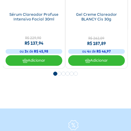
Sérum Clareador Profuse
Gel Creme Clareador
Intensivo Facial 30ml
BLANCY Cis 30g
R$
229
,
90
R$ 262,09
R$
137
,
94
R$ 187,89
ou
3
x de
R$
45
,
98
ou
4
x de
R$ 46,97
Adicionar
Adicionar