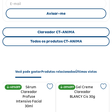
Fitoterápicos e Homeopáticos
Parar de fumar
Clareador CT-ANIMA
Todos os produtos CT-ANIMA
Você pode gostar
Produtos relacionados
Últimos vistos
40%
28%