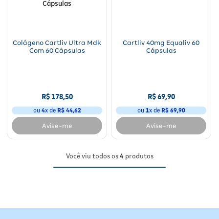
Fitoterápicos e Homeopáticos
Parar de fumar
Colágeno Cartliv Ultra Mdk
Cartliv 40mg Equaliv 60
Com 60 Cápsulas
Cápsulas
R$
178
,
50
R$
69
,
90
ou
4
x de
R$
44
,
62
ou
1
x de
R$
69
,
90
Avise-me
Avise-me
Você viu todos os
4
produtos