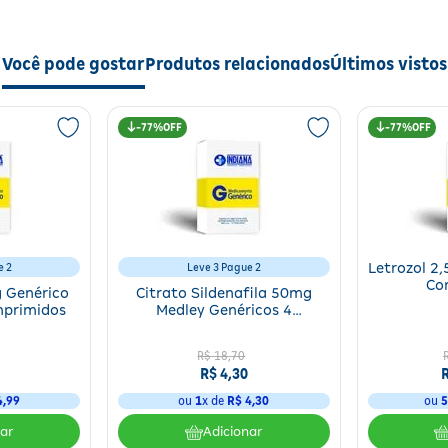
ndo seu uso clínico.
Você pode gostar
Produtos relacionados
Últimos vistos
ecções fúngicas, controle da candidíase invasiva e aspergilose, promov
nação dos fungos, contribuindo para a resolução da infecção.
77%
77%
nta
, conforme orientação médica. É importante seguir rigorosamente as
e 2
Leve 3 Pague 2
Letrozol 2
Co
 Genérico
Citrato Sildenafila 50mg
mprimidos
Medley Genéricos 4
Comprimidos
avenosa
R$
18
,
70
R$
4
,
30
4
,
99
ou
1
x de
R$
4
,
30
ou
nar
Adicionar