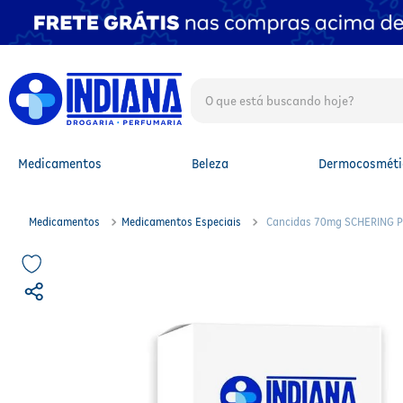
O que está buscando hoje?
TERMOS MAIS BUSCADOS
1
º
fralda
2
º
mounjaro
Medicamentos
Beleza
Dermocosméti
3
º
lenço umedecido
4
º
fralda xg
5
º
protetor solar facial
Medicamentos
Medicamentos Especiais
Cancidas 70mg SCHERING P
6
º
shampoo
7
º
whey
8
º
protetor solar
9
º
óleo capilar
10
º
fralda g