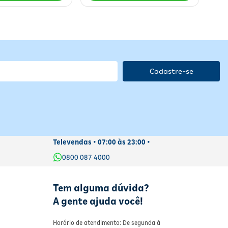
Cadastre-se
s.
Televendas • 07:00 às 23:00 •
0800 087 4000
Tem alguma dúvida?
A gente ajuda você!
Horário de atendimento: De segunda à