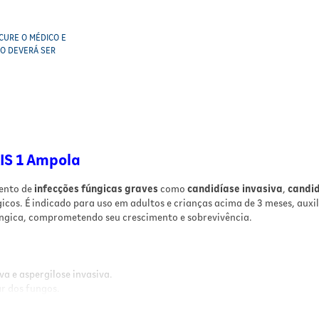
CURE O MÉDICO E
CO DEVERÁ SER
IS 1 Ampola
ento de
infecções fúngicas graves
como
candidíase invasiva
,
candid
icos. É indicado para uso em adultos e crianças acima de 3 meses, aux
úngica, comprometendo seu crescimento e sobrevivência.
a e aspergilose invasiva.
ar dos fungos.
ros antifúngicos.