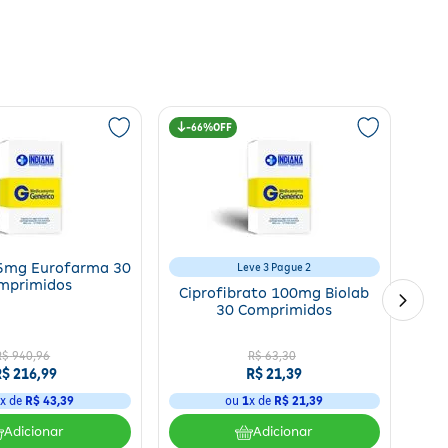
endo a melhora dos sintomas relacionados e a recuperação do
66%
 instruções do profissional de saúde para garantir a eficácia e
,5mg Eurofarma 30
Leve 3 Pague 2
mprimidos
Ciprofibrato 100mg Biolab
30 Comprimidos
R$
940
,
96
R$
63
,
30
R$
216
,
99
R$
21
,
39
5
x de
R$
43
,
39
ou
1
x de
R$
21
,
39
Adicionar
Adicionar