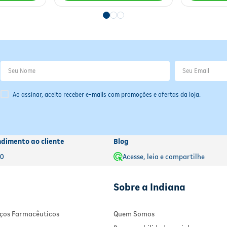
 para a próxima dose, tome o medicamento assim que lembrar.
pule a dose esquecida e retome o horário habitual.
ra compensar o esquecimento, pois isso pode causar efeitos adverso
Ao assinar, aceito receber e-mails com promoções e ofertas da loja.
ntes de continuar o tratamento.
ndimento ao cliente
Blog
00
Acesse, leia e compartilhe
Sobre a Indiana
viços Farmacêuticos
Quem Somos