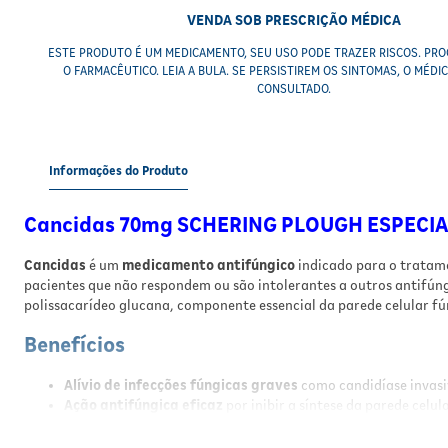
VENDA SOB PRESCRIÇÃO MÉDICA
ESTE PRODUTO É UM MEDICAMENTO, SEU USO PODE TRAZER RISCOS. PRO
O FARMACÊUTICO. LEIA A BULA. SE PERSISTIREM OS SINTOMAS, O MÉDI
CONSULTADO.
Informações do Produto
Cancidas 70mg SCHERING PLOUGH ESPECIA
Cancidas
é um
medicamento antifúngico
indicado para o tratam
pacientes que não respondem ou são intolerantes a outros antifúng
polissacarídeo glucana, componente essencial da parede celular f
Benefícios
Alívio de infecções fúngicas graves
como candidíase invasiv
Ação antifúngica eficaz
por inibir a síntese da parede celul
Indicado para pacientes refratários ou intolerantes
a out
Uso intravenoso
para rápida absorção e efeito terapêutico.