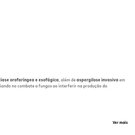
íase orofaríngea e esofágica
, além de
aspergilose invasiva
em
iliando no combate a fungos ao interferir na produção do
Ver mais