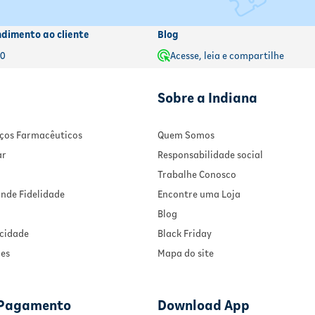
ndimento ao cliente
Blog
00
Acesse, leia e compartilhe
Sobre a Indiana
viços Farmacêuticos
Quem Somos
ar
Responsabilidade social
Trabalhe Conosco
nde Fidelidade
Encontre uma Loja
Blog
acidade
Black Friday
ies
Mapa do site
 Pagamento
Download App