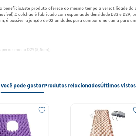
 benefício.Este produto oferece ao mesmo tempo a versatilidade da a
emovível).O colchão é fabricado com espumas de densidade D33 e D29,
ém, é possível a junção de 02 unidades para compor uma cama para um
uperior macia D29(5,5cm);
os e Factos);
Você pode gostar
Produtos relacionados
Últimos vistos