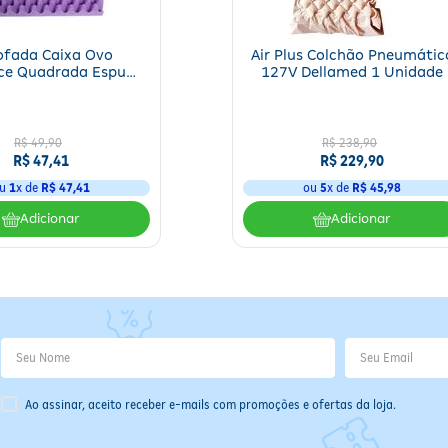
ofada Caixa Ovo
Air Plus Colchão Pneumátic
nce Quadrada Espuma
127V Dellamed 1 Unidade
0 cm Bioflorence 1
Unidade
R$
49
,
90
R$
238
,
90
R$
47
,
41
R$
229
,
90
u
1
x de
R$
47
,
41
ou
5
x de
R$
45
,
98
Adicionar
Adicionar
Ao assinar, aceito receber e-mails com promoções e ofertas da loja.