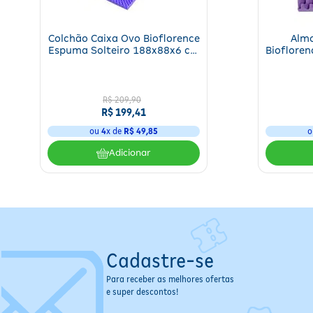
Colchão Caixa Ovo Bioflorence
Alm
Espuma Solteiro 188x88x6 cm
Bioflore
Bioflorence 1 Unidade
6x40x4
R$
209
,
90
R$
199
,
41
ou
4
x de
R$
49
,
85
o
Adicionar
Cadastre-se
Para receber as melhores ofertas
e super descontos!