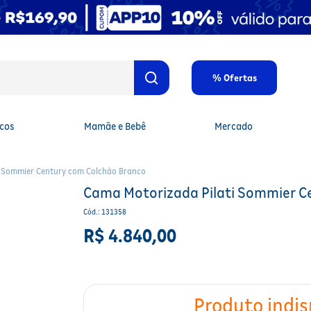
% Ofertas
cos
Mamãe e Bebê
Mercado
i Sommier Century com Colchão Branco
Cama Motorizada Pilati Sommier C
Cód.
:
131358
R$
4
.
840
,
00