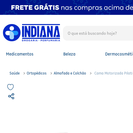
O que está buscando hoje?
TERMOS MAIS BUSCADOS
1
º
fralda
2
º
mounjaro
Medicamentos
Beleza
Dermocosméti
3
º
protetor solar facial
4
º
lenço umedecido
5
º
fralda xg
Saúde
Ortopédicos
Almofada e Colchão
Cama Motorizada Pilat
6
º
shampoo
7
º
whey
8
º
protetor solar
9
º
whey protein
10
º
fralda g