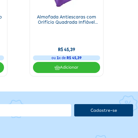
o
Almofada Antiescaras com
Orifício Quadrada Inflável
45x45 cm Bioflorence 1
Unidade
R$
45
,
39
ou
1
x de
R$
45
,
39
Adicionar
Cadastre-se