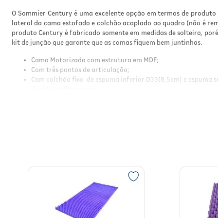
O Sommier Century é uma excelente opção em termos de produto x
lateral da cama estofado e colchão acoplado ao quadro (não é r
produto Century é fabricado somente em medidas de solteiro, por
kit de junção que garante que as camas fiquem bem juntinhas.
Cama Motorizada com estrutura em MDF;
Com três pontos de articulação;
Com colchão fixo de espuma inferior D33(8,5cm) e espuma s
Tecido malha promo;
Cama com baú interno aproveitável;
Altura interna: 56 cm
Revestimento: tecidos da cartela (Exceto Couríssimos, Couran
Suporte de peso: 120 kg
Medida interna:
80x200x56cm
90x200x56cm
97x205x56cm