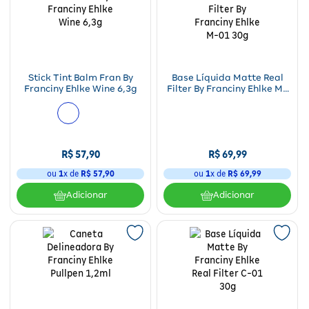
Stick Tint Balm Fran By
Base Líquida Matte Real
Franciny Ehlke Wine 6,3g
Filter By Franciny Ehlke M-
01 30g
R$
57
,
90
R$
69
,
99
ou
1
x de
R$
57
,
90
ou
1
x de
R$
69
,
99
Adicionar
Adicionar