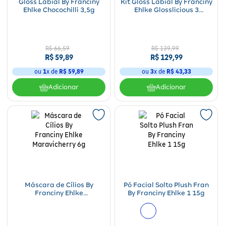
Gloss Labial By Franciny
Kit Gloss Labial By Franciny
Ehlke Chocochilli 3,5g
Ehlke Glosslicious 3
Unidades
R$
66
,
59
R$
139
,
99
R$
59
,
89
R$
129
,
99
ou
1
x de
R$
59
,
89
ou
3
x de
R$
43
,
33
Adicionar
Adicionar
Máscara de Cílios By
Pó Facial Solto Plush Fran
Franciny Ehlke
By Franciny Ehlke 1 15g
Maravicherry 6g