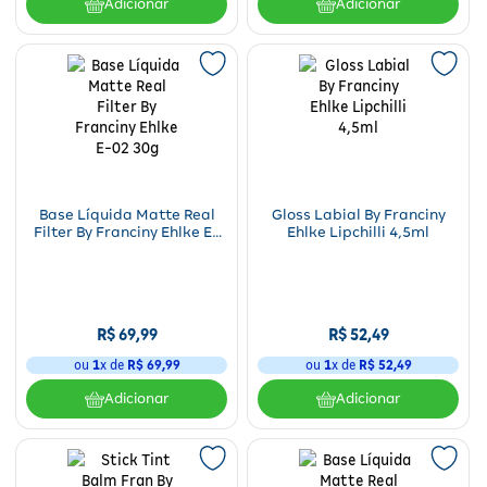
Adicionar
Adicionar
Base Líquida Matte Real
Gloss Labial By Franciny
Filter By Franciny Ehlke E-
Ehlke Lipchilli 4,5ml
02 30g
R$
69
,
99
R$
52
,
49
ou
1
x de
R$
69
,
99
ou
1
x de
R$
52
,
49
Adicionar
Adicionar