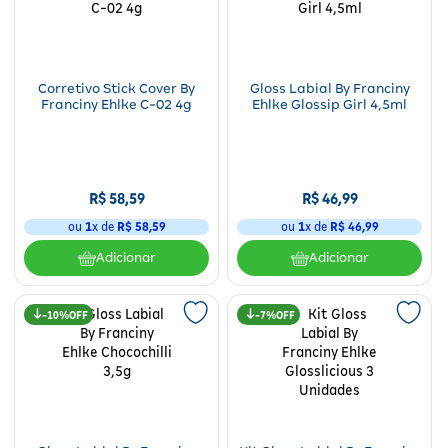
Fitoterápicos e Homeopáticos
Parar de fumar
Corretivo Stick Cover By
Gloss Labial By Franciny
Franciny Ehlke C-02 4g
Ehlke Glossip Girl 4,5ml
R$
58
,
59
R$
46
,
99
ou
1
x de
R$
58
,
59
ou
1
x de
R$
46
,
99
Adicionar
Adicionar
10%
7%