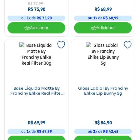
R$
77
,
99
R$
75
,
90
R$
68
,
99
ou
1
x de
R$
75
,
90
ou
1
x de
R$
68
,
99
Adicionar
Adicionar
Base Líquida Matte By
Gloss Labial By Franciny
Franciny Ehlke Real Filter
Ehlke Lip Bunny 5g
30g
R$
69
,
99
R$
84
,
90
ou
1
x de
R$
69
,
99
ou
2
x de
R$
42
,
45