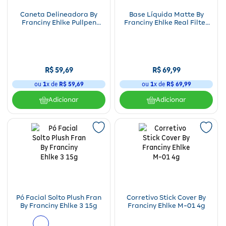
Caneta Delineadora By
Base Líquida Matte By
Franciny Ehlke Pullpen
Franciny Ehlke Real Filter
1,2ml
C-01 30g
R$
59
,
69
R$
69
,
99
ou
1
x de
R$
59
,
69
ou
1
x de
R$
69
,
99
Adicionar
Adicionar
Pó Facial Solto Plush Fran
Corretivo Stick Cover By
By Franciny Ehlke 3 15g
Franciny Ehlke M-01 4g