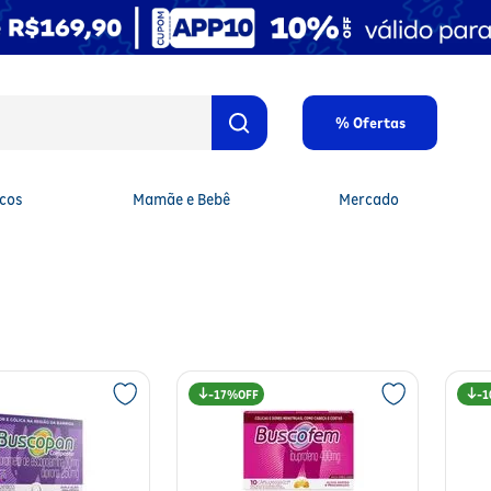
% Ofertas
cos
Mamãe e Bebê
Mercado
17%
1