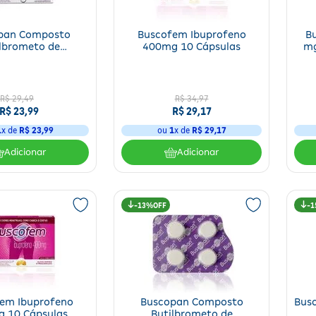
pan Composto
Buscofem Ibuprofeno
Bu
lbrometo de
400mg 10 Cápsulas
mg
amina 10mg/250
 Comprimidos
R$
29
,
49
R$ 34,97
R$
23
,
99
R$ 29,17
1
x de
R$
23
,
99
ou
1
x de
R$ 29,17
Adicionar
Adicionar
13%
1
em Ibuprofeno
Buscopan Composto
Bus
 10 Cápsulas
Butilbrometo de