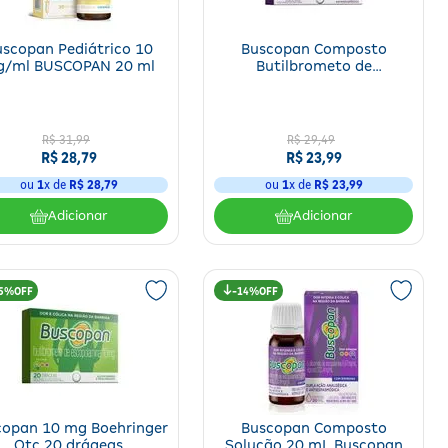
scopan Pediátrico 10
Buscopan Composto
/ml BUSCOPAN 20 ml
Butilbrometo de
Escopolamina 10mg/250
mg 20 Comprimidos
R$
31
,
99
R$
29
,
49
R$
28
,
79
R$
23
,
99
ou
1
x de
R$
28
,
79
ou
1
x de
R$
23
,
99
Adicionar
Adicionar
5%
14%
copan 10 mg Boehringer
Buscopan Composto
Otc 20 drágeas
Solução 20 mL Buscopan