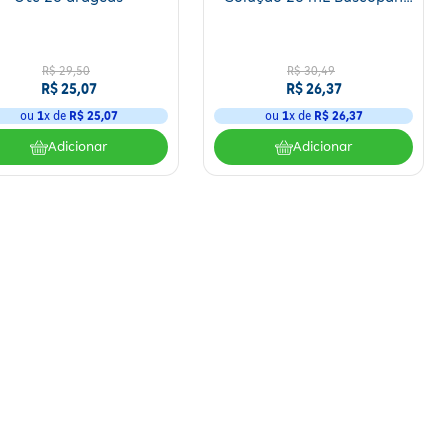
20 mL
R$
29
,
50
R$
30
,
49
R$
25
,
07
R$
26
,
37
ou
1
x de
R$
25
,
07
ou
1
x de
R$
26
,
37
Adicionar
Adicionar