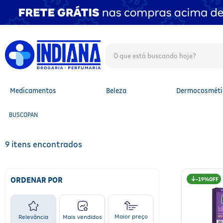
O que está buscando hoje?
TERMOS MAIS BUSCADOS
1
º
fralda
2
º
mounjaro
Medicamentos
Beleza
Dermocosméti
3
º
fralda xg
4
º
lenço umedecido
BUSCOPAN
5
º
protetor solar facial
6
º
shampoo
7
º
whey
9
8
º
protetor solar
9
º
óleo capilar
10
º
fralda g
ORDENAR POR
19%
Maior preço
Relevância
Mais vendidos