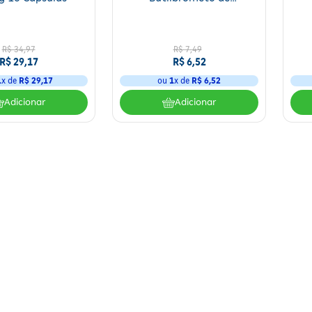
Escopolamina 10 mg +
Dipirona 250 mg Hypera 4
Comprimidos
R$ 34,97
R$
7
,
49
R$ 29,17
R$
6
,
52
1
x de
R$ 29,17
ou
1
x de
R$
6
,
52
Adicionar
Adicionar