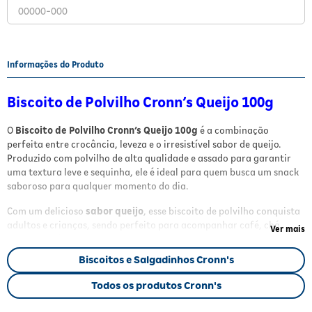
Fitoterápicos e Homeopáticos
Parar de fumar
Informações do Produto
Biscoito de Polvilho Cronn’s Queijo 100g
O
Biscoito de Polvilho Cronn’s Queijo 100g
é a combinação
perfeita entre crocância, leveza e o irresistível sabor de queijo.
Produzido com polvilho de alta qualidade e assado para garantir
uma textura leve e sequinha, ele é ideal para quem busca um snack
saboroso para qualquer momento do dia.
Com um delicioso
sabor queijo
, esse biscoito de polvilho conquista
adultos e crianças, sendo perfeito para acompanhar café, chá,
Ver mais
sucos ou até mesmo para consumir puro como lanche rápido. Além
disso, o produto
não contém glúten
, sendo uma excelente
Biscoitos e Salgadinhos Cronn's
alternativa para pessoas com restrição alimentar ou que preferem
opções sem glúten.
Todos os produtos Cronn's
Benefícios e Características