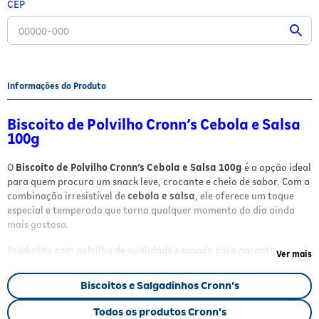
CEP
Fitoterápicos e Homeopáticos
Parar de fumar
Informações do Produto
Biscoito de Polvilho Cronn’s Cebola e Salsa
100g
O
Biscoito de Polvilho Cronn’s Cebola e Salsa 100g
é a opção ideal
para quem procura um snack leve, crocante e cheio de sabor. Com a
combinação irresistível de
cebola e salsa
, ele oferece um toque
especial e temperado que torna qualquer momento do dia ainda
mais gostoso.
Produzido com polvilho de qualidade e assado para garantir
Ver mais
textura leve e sequinha, esse biscoito de polvilho é perfeito para
acompanhar cafés, chás, sucos ou ser consumido puro como lanche
Biscoitos e Salgadinhos Cronn's
rápido. Além disso, o produto
não contém glúten
, sendo uma
excelente alternativa para pessoas que buscam opções sem glúten
Todos os produtos Cronn's