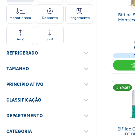
Bifilac 
Desconto
Lançamento
Menor preço
Mantec
A- Z
Z- A
REFRIGERADO
ou
Não
(
2
)
TAMANHO
Único
(
2
)
PRINCÍPIO ATIVO
6%
Lactobacillus Plantarum
CLASSIFICAÇÃO
CECT7484; Lactobacillus
Plantarum CECT7485; Pediococcus
Éticos
(
1
)
Acidilactici CECT7483
(
1
)
DEPARTAMENTO
Lactobacillus Acidophilus NCFM E
Medicamentos
(
4
)
Bifidobacterium Lactis HN019
(
1
)
Bifilac 
CATEGORIA
UFC BI