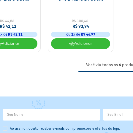
R$
44
,
86
R$
100
,
46
R$
42
,
11
R$
93
,
94
1
x de
R$
42
,
11
ou
2
x de
R$
46
,
97
Adicionar
Adicionar
Você viu todos os
6
produ
Ao assinar, aceito receber e-mails com promoções e ofertas da loja.