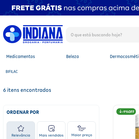
O que está buscando hoje?
TERMOS MAIS BUSCADOS
1
º
fralda
2
º
mounjaro
Medicamentos
Beleza
Dermocosméti
3
º
protetor solar facial
4
º
lenço umedecido
BIFILAC
5
º
whey
6
º
shampoo
7
º
fralda xg
6
8
º
protetor solar
9
º
fralda g
10
º
óleo capilar
ORDENAR POR
9%
Maior preço
Relevância
Mais vendidos