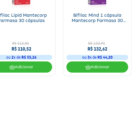
ifilac Lipid Mantecorp
Bifilac Mind 1 cápsula
Farmasa 30 cápsulas
Mantecorp Farmasa 30
cápsulas
R$
113
,
85
R$
133
,
95
R$
110
,
52
R$
132
,
62
ou
2
x de
R$
55
,
26
ou
3
x de
R$
44
,
20
Adicionar
Adicionar