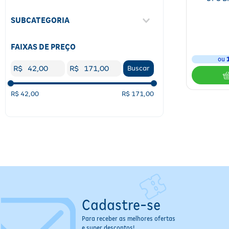
Saúde
(
2
)
Asma
(
1
)
SUBCATEGORIA
Digestão
(
2
)
Flora Intestinal
(
2
)
Hipertensão
(
1
)
FAIXAS DE PREÇO
ou
Suplemento Alimentar
(
2
)
R$
R$
Buscar
R$ 42,00
R$ 171,00
Cadastre-se
Para receber as melhores ofertas
e super descontos!