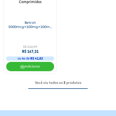
Fitoterápicos e Homeopáticos
Parar de fumar
Betrat
5000mcg+100mg+100mg
Myralis 90 Comprimidos
R$ 232,99
R$ 167,31
ou
4
x de
R$ 41,82
Adicionar
Você viu todos os
3
produtos