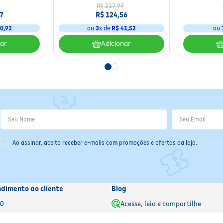
R$
217
,
99
7
R$
124
,
56
0
,
92
ou
3
x de
R$
41
,
52
ou
nar
Adicionar
Ao assinar, aceito receber e-mails com promoções e ofertas da loja.
ndimento ao cliente
Blog
00
Acesse, leia e compartilhe