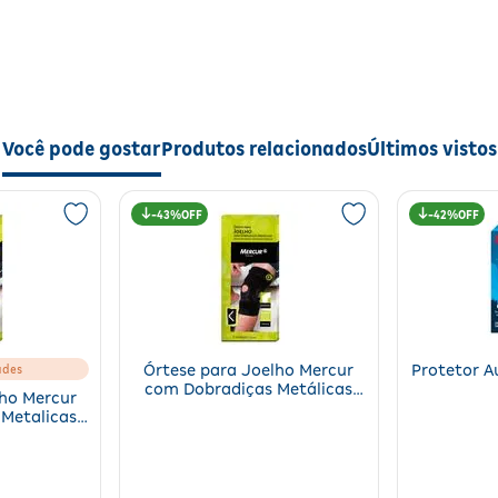
Você pode gostar
Produtos relacionados
Últimos vistos
43%
42%
ades
Órtese para Joelho Mercur
Protetor A
com Dobradiças Metálicas
lho Mercur
Tamanho GG
Metalicas
 M