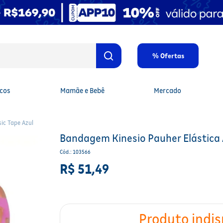
% Ofertas
cos
Mamãe e Bebê
Mercado
ic Tape Azul
Bandagem Kinesio Pauher Elástica 
Cód.
:
103566
R$
51
,
49