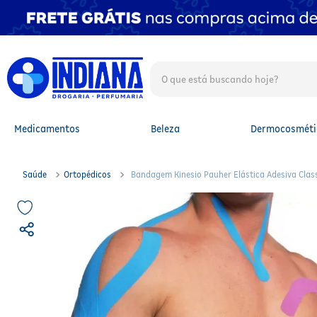
O que está buscando hoje?
TERMOS MAIS BUSCADOS
1
º
fralda
2
º
mounjaro
Medicamentos
Beleza
Dermocosméti
3
º
protetor solar facial
4
º
lenço umedecido
5
º
fralda xg
Saúde
Ortopédicos
Bandagem Kinesio Pauher Elástica Adesiva Class
6
º
shampoo
7
º
whey
8
º
protetor solar
9
º
whey protein
10
º
fralda g