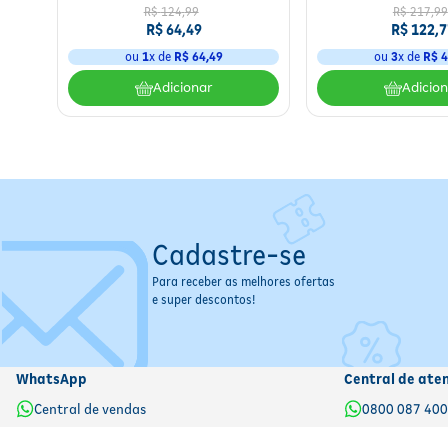
R$
124
,
99
R$
217
,
99
R$
64
,
49
R$
122
,
7
ou
1
x de
R$
64
,
49
ou
3
x de
R$
4
Adicionar
Adicio
Cadastre-se
Para receber as melhores ofertas
e super descontos!
WhatsApp
Central de ate
Central de vendas
0800 087 40