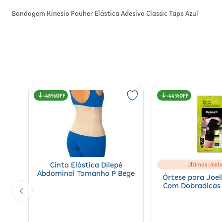
Bandagem Kinesio Pauher Elástica Adesiva Classic Tape Azul
48%
44%
Cinta Elástica Dilepé
Ultimas Unid
Abdominal Tamanho P Bege
Órtese para Joe
Com Dobradicas 
Tamanho