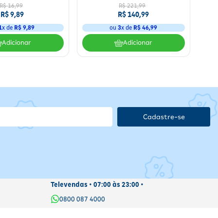
R$
16
,
99
R$
221
,
99
R$
9
,
89
R$
140
,
99
1
x de
R$
9
,
89
ou
3
x de
R$
46
,
99
Adicionar
Adicionar
Cadastre-se
Televendas • 07:00 às 23:00 •
0800 087 4000