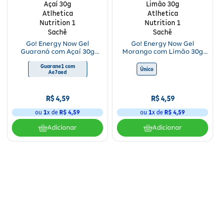
Fitoterápicos e Homeopáticos
Parar de fumar
Go! Energy Now Gel
Go! Energy Now Gel
Guaraná com Açaí 30g
Morango com Limão 30g
Atlhetica Nutrition 1 Sachê
Atlhetica Nutrition 1 Sachê
Guarane1 com
Acerola
Morango com Limão
Único
Laranja com Acerola
Ae7aed
R$
4
,
59
R$
4
,
59
ou
1
x de
R$
4
,
59
ou
1
x de
R$
4
,
59
Adicionar
Adicionar