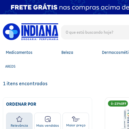
O que está buscando hoje?
TERMOS MAIS BUSCADOS
1
º
fralda
2
º
mounjaro
Medicamentos
Beleza
Dermocosméti
3
º
fralda xg
4
º
lenço umedecido
AREDS
5
º
protetor solar facial
6
º
shampoo
7
º
whey
1
8
º
protetor solar
9
º
óleo capilar
10
º
fralda g
ORDENAR POR
23%
Maior preço
Relevância
Mais vendidos