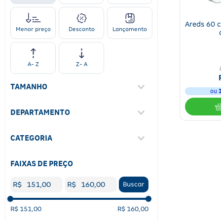
Areds 60 
Desconto
Lançamento
Menor preço
A- Z
Z- A
TAMANHO
ou
Único
(
1
)
DEPARTAMENTO
Saúde
(
1
)
CATEGORIA
Suplemento Alimentar
(
1
)
FAIXAS DE PREÇO
R$
R$
Buscar
R$ 151,00
R$ 160,00