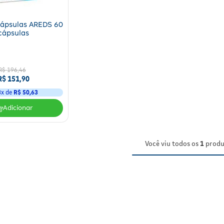
cápsulas AREDS 60
cápsulas
R$
196
,
46
R$
151
,
90
3
x de
R$
50
,
63
Adicionar
Você viu todos os
1
produ