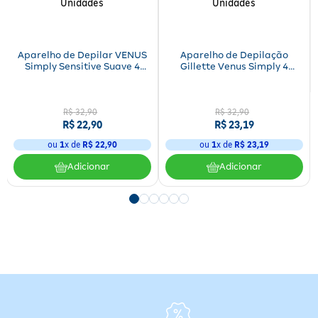
Aparelho de Depilar VENUS
Aparelho de Depilação
Simply Sensitive Suave 4
Gillette Venus Simply 4
Unidades
Unidades
R$
32
,
90
R$
32
,
90
R$
22
,
90
R$
23
,
19
ou
1
x de
R$
22
,
90
ou
1
x de
R$
23
,
19
Adicionar
Adicionar