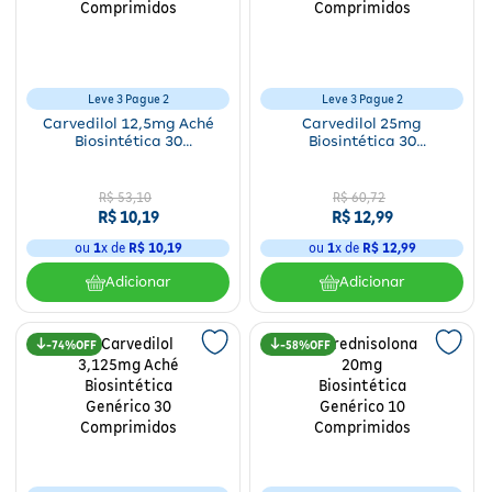
Fitoterápicos e Homeopáticos
Parar de fumar
Leve 3 Pague 2
Leve 3 Pague 2
Carvedilol 12,5mg Aché
Carvedilol 25mg
Biosintética 30
Biosintética 30
Comprimidos
Comprimidos
R$
53
,
10
R$
60
,
72
R$
10
,
19
R$
12
,
99
ou
1
x de
R$
10
,
19
ou
1
x de
R$
12
,
99
Adicionar
Adicionar
74%
58%