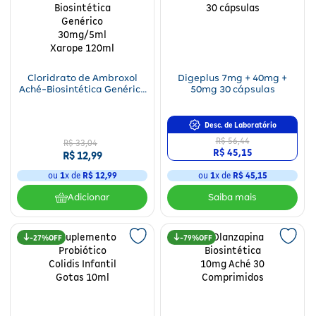
Cloridrato de Ambroxol
Digeplus 7mg + 40mg +
Aché-Biosintética Genérico
50mg 30 cápsulas
30mg/5ml Xarope 120ml
Desc. de Laboratório
R$ 56,44
R$
33
,
04
R$ 45,15
R$
12
,
99
ou
1
x de
R$
12
,
99
ou
1
x de
R$ 45,15
Adicionar
27%
79%