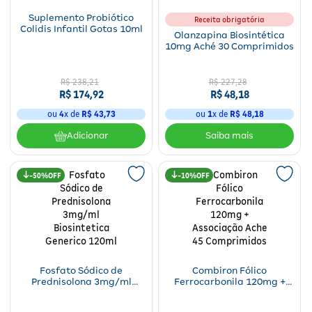
Suplemento Probiótico
Receita obrigatória
Colidis Infantil Gotas 10ml
Olanzapina Biosintética
10mg Aché 30 Comprimidos
R$
238
,
21
R$
227
,
28
R$
174
,
92
R$
48
,
18
ou
4
x de
R$
43
,
73
ou
1
x de
R$
48
,
18
Adicionar
50%
10%
Fosfato Sódico de
Combiron Fólico
Prednisolona 3mg/ml
Ferrocarbonila 120mg +
Biosintetica Generico 120ml
Associação Ache 45
Comprimidos