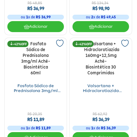
R$
48
,
85
R$
134
,
34
R$
36
,
99
R$
98
,
90
ou
1
x de
R$
36
,
99
ou
2
x de
R$
49
,
45
Adicionar
Adicionar
42%
42%
Fosfato Sódico de
Valsartana +
Prednisolona 3mg/ml
Hidroclorotiazida
Aché-Biosintética 60ml
160mg+12,5mg Aché-
Biosintética 30
Comprimidos
R$
20
,
35
R$
62
,
92
R$
11
,
89
R$
36
,
39
ou
1
x de
R$
11
,
89
ou
1
x de
R$
36
,
39