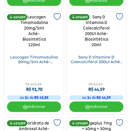
Adicionar
Adicionar
25%
29%
Leucogen Timomodulina
Sany D Vitamina D
20mg/5ml Aché-
Colecalciferol 200UI Aché-
Biosintética 120ml
Biosintética 20ml
R$
122
,
18
R$
63
,
19
R$
91
,
70
R$
44
,
59
ou
2
x de
R$
45
,
85
ou
1
x de
R$
44
,
59
Adicionar
Adicionar
61%
19%