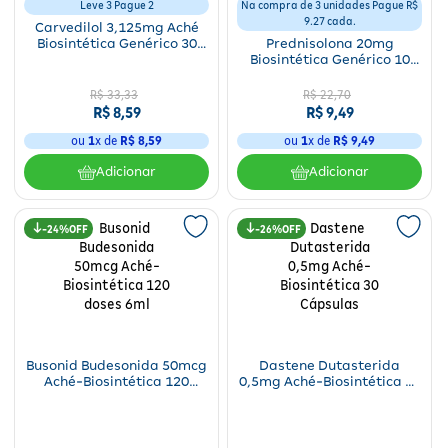
Leve 3 Pague 2
Na compra de 3 unidades Pague R$
9.27 cada.
Carvedilol 3,125mg Aché
Biosintética Genérico 30
Prednisolona 20mg
Comprimidos
Biosintética Genérico 10
Comprimidos
R$
33
,
33
R$
22
,
70
R$
8
,
59
R$
9
,
49
ou
1
x de
R$
8
,
59
ou
1
x de
R$
9
,
49
Adicionar
Adicionar
24%
26%
Busonid Budesonida 50mcg
Dastene Dutasterida
Aché-Biosintética 120
0,5mg Aché-Biosintética 30
doses 6ml
Cápsulas