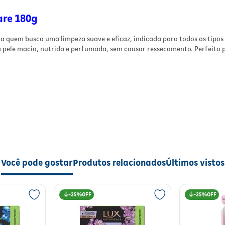
Com o uso regular do
Sabonete Biofleur Frutas
Vermelhas Skin Care 180g
, a pele fica visivelmente
are 180g
mais hidratada, macia e com toque sedoso. A
fragrância suave de frutas vermelhas proporciona
ra quem busca uma limpeza suave e eficaz, indicada para todos os tipos
sensação de frescor e bem-estar, tornando o banh
 pele macia, nutrida e perfumada, sem causar ressecamento. Perfeito p
momento agradável e revigorante.
Modo de Usar
Molhe a pele e o sabonete, massageie suavemente a
formar espuma e enxágue bem. Use diariamente pa
manter a pele hidratada e perfumada. Evite contat
com os olhos e, em caso de irritação, suspenda o uso
consulte um dermatologista.
is;
Especificações
Você pode gostar
Produtos relacionados
Últimos vistos
Tipo/Formato:
Barra
Benefício Principal:
Hidratante
Fragrância:
Frutas Vermelhas
are 180g
, a pele fica visivelmente mais hidratada, macia e com toque
35%
35%
Indicação de Uso:
Corpo
radável e revigorante.
Conteúdo/Peso:
180g
Fabricante:
Biofleur