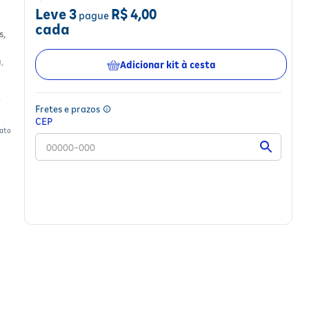
Leve
3
R$ 4,00
pague
cada
s,
,
Adicionar kit à cesta
Fretes e prazos
CEP
tato
l da
;
 as
g.