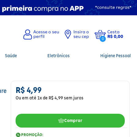
Insira o
Cesta
seu cep
R$ 0,00
0
Saúde
Eletrônicos
Higiene Pessoal
R$
4
,
99
are
Ou em até
1
x de
R$
4
,
99
sem juros
Comprar
PROMOÇÃO: