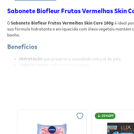
Sabonete Biofleur Frutas Vermelhas Skin C
O
Sabonete Biofleur Frutas Vermelhas Skin Care 180g
é ideal pa
sua fórmula hidratante e enriquecida com óleos vegetais mantém a
banho.
Benefícios
Hidratação
que preserva a suavidade natural da pele;
Limpeza suave
e eficaz para o corpo;
Fragrância refrescante
de frutas vermelhas;
Fórmula dermatologicamente testada
e hipoalergênica;
Indicado para todos os tipos de pele, inclusive as mais sensíve
Embalagem prática em formato barra de 180g.
Resultados
Com o uso regular do
Sabonete Biofleur Frutas Vermelhas Skin C
35%
sensação de frescor e bem-estar, tornando o banho um momento ag
Modo de Usar