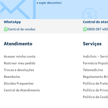
e super descontos!
Armazene o sabonete em local fresco e seco para preservar sua qu
sua pele.
WhatsApp
Central de ate
Central de vendas
0800 087 40
Atendimento
Serviços
Acessar minha conta
Indiclinic - Ser
Rastrear meu pedido
Farmácia Popul
Trocas e devoluções
Telemedicina
Reembolso
Regulamento Bri
Dúvidas Frequentes
Política de Frete
Central de Atendimento
Política de Priv
Política de Cook