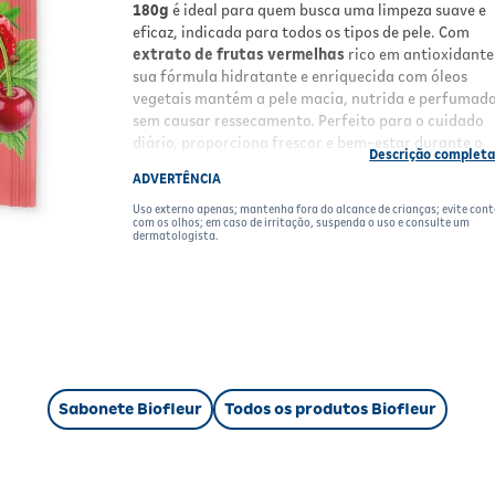
180g
é ideal para quem busca uma limpeza suave e
eficaz, indicada para todos os tipos de pele. Com
extrato de frutas vermelhas
rico em antioxidante
sua fórmula hidratante e enriquecida com óleos
vegetais mantém a pele macia, nutrida e perfumada
sem causar ressecamento. Perfeito para o cuidado
diário, proporciona frescor e bem-estar durante o
banho.
ADVERTÊNCIA
Benefícios
Uso externo apenas; mantenha fora do alcance de crianças; evite con
com os olhos; em caso de irritação, suspenda o uso e consulte um
dermatologista.
Hidratação
que preserva a suavidade natura
pele;
Limpeza suave
e eficaz para o corpo;
Fragrância refrescante
de frutas vermelhas
Fórmula dermatologicamente testada
e
hipoalergênica;
Indicado para todos os tipos de pele, inclusive
mais sensíveis;
Sabonete Biofleur
Todos os produtos Biofleur
Embalagem prática em formato barra de 180
Resultados