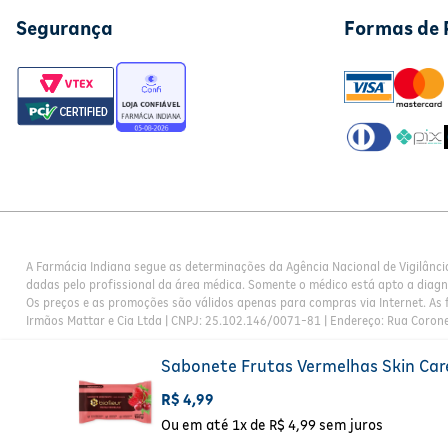
Segurança
Formas de
A Farmácia Indiana segue as determinações da Agência Nacional de Vigilânci
dadas pelo profissional da área médica. Somente o médico está apto a diag
Os preços e as promoções são válidos apenas para compras via Internet. As f
Irmãos Mattar e Cia Ltda | CNPJ: 25.102.146/0071-81 | Endereço: Rua Corone
Sabonete Frutas Vermelhas Skin Care
R$
4
,
99
Ou em até
1
x de
R$
4
,
99
sem juros