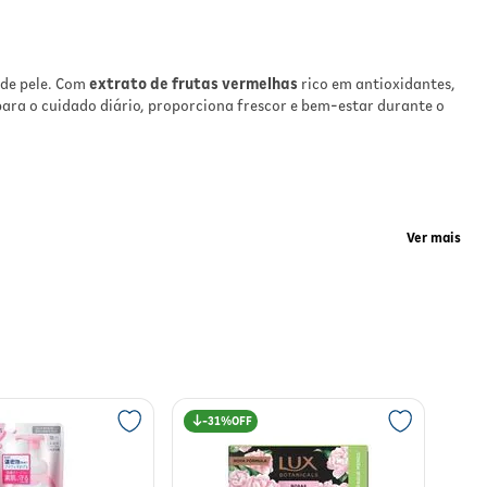
 uma
 de pele. Com
extrato de frutas vermelhas
rico em antioxidantes,
o um
ara o cuidado diário, proporciona frescor e bem-estar durante o
té
ra
o
Ver mais
 e
 sedoso. A fragrância suave de frutas vermelhas proporciona uma
31%