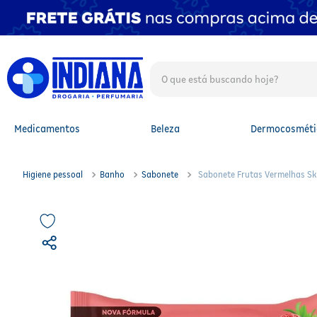
O que está buscando hoje?
TERMOS MAIS BUSCADOS
1
º
fralda
2
º
mounjaro
Medicamentos
Beleza
Dermocosméti
3
º
lenço umedecido
4
º
fralda xg
5
º
protetor solar facial
Higiene pessoal
Banho
Sabonete
Sabonete Frutas Vermelhas Ski
6
º
shampoo
7
º
whey
8
º
protetor solar
9
º
óleo capilar
10
º
fralda g