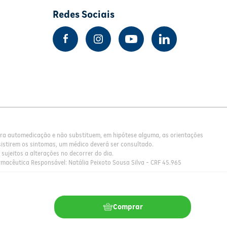
Redes Sociais
para automedicação e não substituem, em hipótese alguma, as orientações
istirem os sintomas, um médico deverá ser consultado.
sujeitos a alterações no decorrer do dia.
rmacêutica Responsável: Natália Peixoto Sousa Silva - CRF 45.965
Comprar