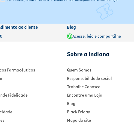
alidade. Verifique a validade na embalagem. Produto dermatologicamen
ndimento ao cliente
Blog
00
Acesse, leia e compartilhe
Sobre a Indiana
viços Farmacêuticos
Quem Somos
ar
Responsabilidade social
Trabalhe Conosco
nde Fidelidade
Encontre uma Loja
Blog
acidade
Black Friday
ies
Mapa do site