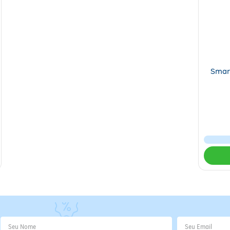
bateria e segurança.
comprometer o funcionamento.
para evitar danos causados por quedas.
Smar