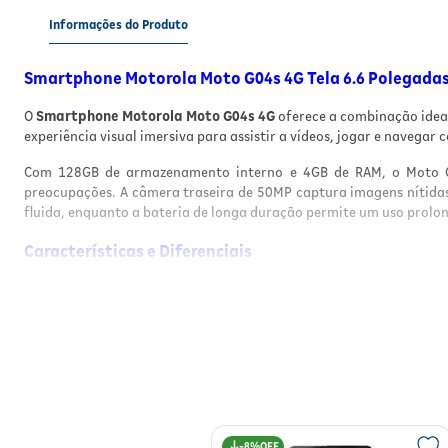
Informações do Produto
Smartphone Motorola Moto G04s 4G Tela 6.6 Polegada
O
Smartphone Motorola Moto G04s 4G
oferece a combinação ideal
experiência visual imersiva para assistir a vídeos, jogar e navegar
Com 128GB de armazenamento interno e 4GB de RAM, o Moto G04s
preocupações. A câmera traseira de 50MP captura imagens nítidas 
fluida, enquanto a bateria de longa duração permite um uso prolo
Características e Diferenciais
Memória Interna:
128GB – Espaço amplo para aplicativos e 
Memória RAM:
4GB – Desempenho rápido e eficiente em mult
Processador:
Octa-core – Para uma experiência de navegaçã
Tela:
6.6 polegadas HD – Visualização nítida e imersiva
Câmera Traseira:
50MP – Fotos de alta qualidade e com riqu
Câmera Frontal:
Ideal para selfies com excelente nitidez
Bateria:
Longa duração – Garantia de uso por mais tempo
Conectividade:
4G – Internet rápida e confiável onde você es
8%