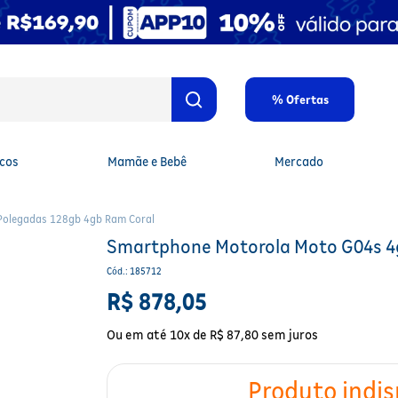
% Ofertas
cos
Mamãe e Bebê
Mercado
Polegadas 128gb 4gb Ram Coral
Smartphone Motorola Moto G04s 4g
Cód.
:
185712
R$
878
,
05
Ou em até
10
x de
R$
87
,
80
sem juros