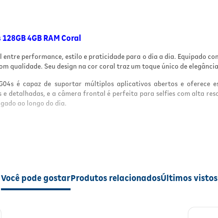
s 128GB 4GB RAM Coral
 entre performance, estilo e praticidade para o dia a dia. Equipado co
 com qualidade. Seu design na cor coral traz um toque único de elegânci
 é capaz de suportar múltiplos aplicativos abertos e oferece esp
e detalhadas, e a câmera frontal é perfeita para selfies com alta res
ngado ao longo do dia.
arquivos
itarefas
o fluida
Você pode gostar
Produtos relacionados
Últimos vistos
eza de detalhes
tiver