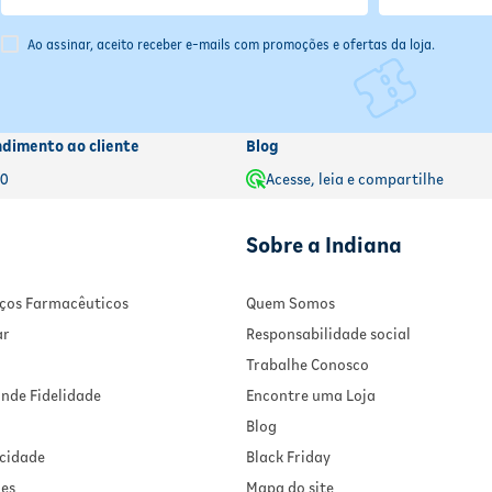
Ao assinar, aceito receber e-mails com promoções e ofertas da loja.
ndimento ao cliente
Blog
00
Acesse, leia e compartilhe
Sobre a Indiana
viços Farmacêuticos
Quem Somos
ar
Responsabilidade social
Trabalhe Conosco
nde Fidelidade
Encontre uma Loja
Blog
acidade
Black Friday
ies
Mapa do site