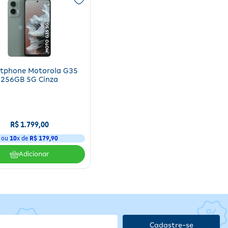
tphone Motorola G35
256GB 5G Cinza
R$
1
.
799
,
00
ou
10
x de
R$
179
,
90
Adicionar
Cadastre-se