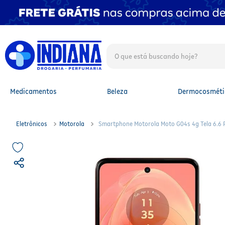
O que está buscando hoje?
TERMOS MAIS BUSCADOS
1
º
fralda
2
º
mounjaro
Medicamentos
Beleza
Dermocosméti
3
º
lenço umedecido
4
º
fralda xg
5
º
protetor solar facial
Eletrônicos
Motorola
Smartphone Motorola Moto G04s 4g Tela 6.6 
6
º
shampoo
7
º
whey
8
º
protetor solar
9
º
óleo capilar
10
º
fralda g