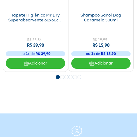
Tapete Higiênico Mr Dry
Shampoo Sanol Dog
Superabsorvente 60x60cm
Caramelo 500ml
30 unidades
R$
63
,
84
R$
19
,
99
R$
39
,
90
R$
15
,
90
ou
1
x de
R$
39
,
90
ou
1
x de
R$
15
,
90
Adicionar
Adicionar