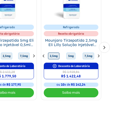
efrigerado
Refrigerado
ita obrigatória
Receita obrigatória
irzepatida 5mg Eli
Mounjaro Tirzepatida 2,5mg
ão Injetável 0,5ml +
Eli Lilly Solução Injetável
as Aplicadoras
0,5ml + 4 Canetas
Aplicadoras
10mg
2,5mg
15mg
7,5mg
12,5mg
10mg
2,5mg
15mg
5mg
12,5mg
7,5mg
5mg
10mg
2,5mg
onto de Laboratório
Desconto de Laboratório
$ 2.411,28
R$ 1.928,84
$ 1.779,50
R$ 1.422,48
0
x de
R$ 177,95
ou
10
x de
R$ 142,24