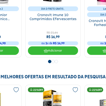
e 2
DIA D FRETE GRATIS .
Le
enior
Cronovit Imune 10
DIA 
ínico
Comprimidos Efervescentes
Cronovit 
0 Drágeas
Forhea
R$
21
,
64
0
R$
16
,
99
4
,
90
ou
1
x de
R$
16
,
99
ou
nar
Adicionar
MELHORES OFERTAS EM RESULTADO DA PESQUISA
21%
21%