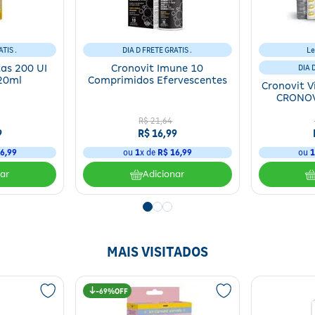
TIS .
DIA D FRETE GRATIS .
Le
as 200 UI
Cronovit Imune 10
DIA 
20ml
Comprimidos Efervescentes
Cronovit V
CRONOV
R$
21
,
64
9
R$
16
,
99
6
,
99
ou
1
x de
R$
16
,
99
ou
nar
Adicionar
MAIS VISITADOS
69%