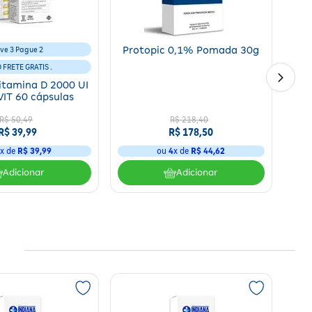
ve 3 Pague 2
Protopic 0,1% Pomada 30g
D FRETE GRATIS .
itamina D 2000 UI
IT 60 cápsulas
R$
50
,
49
R$
218
,
40
R$
39
,
99
R$
178
,
50
1
x de
R$
39
,
99
ou
4
x de
R$
44
,
62
Adicionar
Adicionar