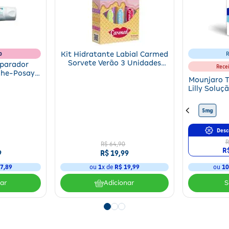
b
Kit Hidratante Labial Carmed
R
Sorvete Verão 3 Unidades
eparador
Rece
10g
che-Posay
Mounjaro T
 B5+ 40ml
Lilly Soluç
4 Canet
10mg
15mg
12,5mg
5mg
Desc
R
R$
64
,
90
R
9
R$
19
,
99
7
,
89
ou
1
x de
R$
19
,
99
ou
1
nar
Adicionar