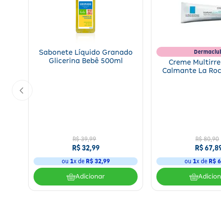
Dermaclu
Sabonete Líquido Granado
Glicerina Bebê 500ml
Creme Multirr
Calmante La Ro
Cicaplast Baume
R$
39
,
99
R$
80
,
90
R$
32
,
99
R$
67
,
8
ou
1
x de
R$
32
,
99
ou
1
x de
R$
6
Adicionar
Adicio