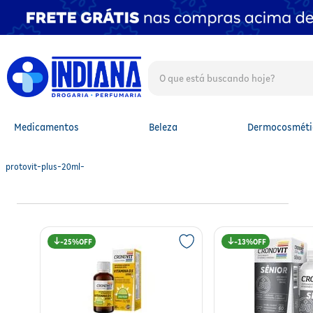
O que está buscando hoje?
TERMOS MAIS BUSCADOS
1
º
fralda
2
º
mounjaro
Medicamentos
Beleza
Dermocosméti
3
º
protetor solar facial
4
º
lenço umedecido
5
º
whey
protovit-plus-20ml-
6
º
shampoo
7
º
fralda xg
8
º
protetor solar
9
º
fralda g
25%
13%
10
º
óleo capilar