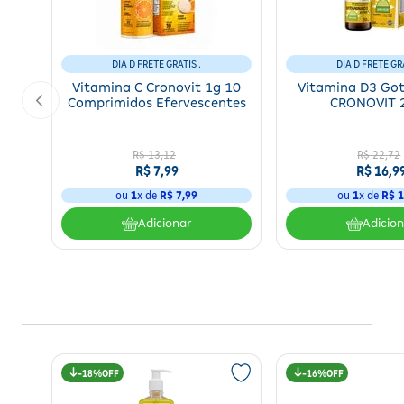
DIA D FRETE GRATIS .
DIA D FRETE GRA
Vitamina C Cronovit 1g 10
Vitamina D3 Got
Comprimidos Efervescentes
CRONOVIT 
R$
13
,
12
R$
22
,
72
R$
7
,
99
R$
16
,
9
ou
1
x de
R$
7
,
99
ou
1
x de
R$
1
Adicionar
Adicio
18%
16%