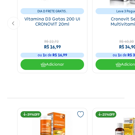
DIA D FRETE GRATIS .
Leve 3 Pagu
Vitamina D3 Gotas 200 UI
Cronovit S
CRONOVIT 20ml
Multivitam
Farmoquímica 6
R$
22
,
72
R$
40
,
30
R$
16
,
99
R$
34
,
9
ou
1
x de
R$
16
,
99
ou
1
x de
R$
3
Adicionar
Adicio
39%
25%