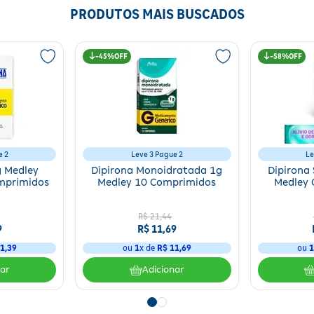
PRODUTOS MAIS BUSCADOS
45%
58%
e 2
Leve 3 Pague 2
Le
g Medley
Dipirona Monoidratada 1g
Dipirona
mprimidos
Medley 10 Comprimidos
Medley 
R$
21
,
44
9
R$
11
,
69
1
,
39
ou
1
x de
R$
11
,
69
ou
nar
Adicionar