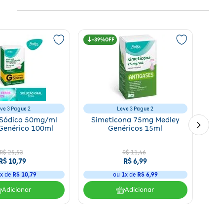
39%
ve 3 Pague 2
Leve 3 Pague 2
 Sódica 50mg/ml
Simeticona 75mg Medley
Genérico 100ml
Genéricos 15ml
R$
25
,
53
R$
11
,
46
R$
10
,
79
R$
6
,
99
1
x de
R$
10
,
79
ou
1
x de
R$
6
,
99
Adicionar
Adicionar