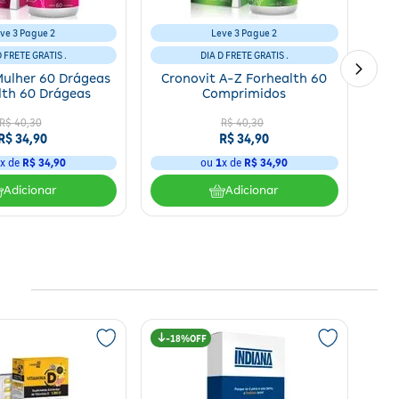
ve 3 Pague 2
Leve 3 Pague 2
D FRETE GRATIS .
DIA D FRETE GRATIS .
Mulher 60 Drágeas
Cronovit A-Z Forhealth 60
lth 60 Drágeas
Comprimidos
R$
40
,
30
R$
40
,
30
R$
34
,
90
R$
34
,
90
1
x de
R$
34
,
90
ou
1
x de
R$
34
,
90
Adicionar
Adicionar
18%