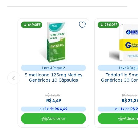
64%
78%
Leve 3 Pague 2
Leve 3 Pagu
Simeticona 125mg Medley
Tadalafila 5m
Genéricos 10 Cápsulas
Genéricos 30 Co
R$
12
,
36
R$
98
,
05
R$
4
,
49
R$
21
,
3
ou
1
x de
R$
4
,
49
ou
1
x de
R$
2
Adicionar
Adicio