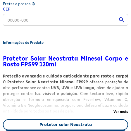
Fretes e prazos
Fitoterápicos e Homeopáticos
CEP
Parar de fumar
Informações do Produto
Protetor Solar Neostrata Minesol Corpo e
Rosto FPS99 120ml
Proteção avançada e cuidado antioxidante para rosto e corpo!
O
Protetor Solar Neostrata Minesol FPS99
oferece proteção de
alta performance contra
UVB, UVA e UVA longo
, além de ajudar a
proteger contra
luz visível e poluição
. Com textura leve, rápida
absorção e fórmula enriquecida com Feverfew, Vitamina C,
Vitamina E e Neoglucosamina, proporciona defesa eficaz e cuidado
anti-idade para todos os tipos de pele.
Ver mais
Descrição do Produto
Protetor solar Neostrata