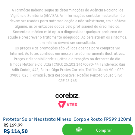
A Farmácia Indiana segue as determinações da Agência Nacional de
Vigilância Sanitária (ANVISA). As informações contidas neste site não
devem ser usadas para automedicação e não substituem, em hipótese
alguma, as orientações dadas pelo profissional da área médica.
Somente o médico está apto a diagnosticar qualquer problema de
saúde e prescrever o tratamento adequado. Ao persistirem os sintomas,
um médico deverá ser consultado.
Os preços e as promoções são válidos apenas para compras via
Internet. As fotos contidas em nosso site são meramente ilustrativas.
Preços e disponibilidade sujeitos a alterações no decorrer do dia.
Irmãos Mattar e Cia Ltda | CNPJ: 25.102.146/0090-44 | Endereço: Rua
Adib Cadah, 443, Bairro Olga Prates Correia, Teófilo Otoni/MG - CEP
39803-025 | Farmacêutica Responsável: Natália Peixoto Sousa Silva -
CRF 45.965
Protetor Solar Neostrata Minesol Corpo e Rosto FPS99 120ml
R$
169
,
99
Comprar
R$
116
,
50