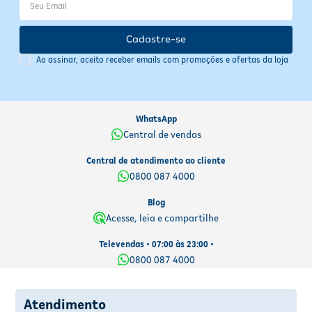
Evite exposição prolongada de crianças ao sol;
Produto de uso adulto — evite contato com os olhos; em caso
de contato, lave abundantemente com água;
Cadastre-se
Em contato com tecidos pode causar manchas.
Ao assinar, aceito receber emails com promoções e ofertas da loja
WhatsApp
Central de vendas
Central de atendimento ao cliente
0800 087 4000
Blog
Acesse, leia e compartilhe
Televendas • 07:00 às 23:00 •
0800 087 4000
Atendimento