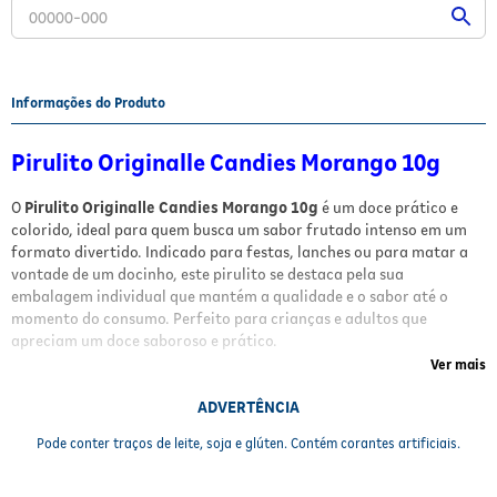
Fitoterápicos e Homeopáticos
Parar de fumar
Informações do Produto
Pirulito Originalle Candies Morango 10g
O
Pirulito Originalle Candies Morango 10g
é um doce prático e
colorido, ideal para quem busca um sabor frutado intenso em um
formato divertido. Indicado para festas, lanches ou para matar a
vontade de um docinho, este pirulito se destaca pela sua
embalagem individual que mantém a qualidade e o sabor até o
momento do consumo. Perfeito para crianças e adultos que
apreciam um doce saboroso e prático.
Ver mais
Benefícios e Características
ADVERTÊNCIA
•
Sabor Morango:
sabor frutado e intenso que agrada a todos;
Pode conter traços de leite, soja e glúten. Contém corantes artificiais.
•
Embalagem individual:
garante frescor e praticidade para levar
e compartilhar;
•
Peso de 10g:
porção ideal para consumo rápido e controle de