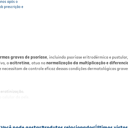
anos após o
ob prescrição e
rmas graves de psoríase
, incluindo psoríase eritrodérmica e pustular
ivo, a
acitretina
, atua na
normalização da multiplicação e diferenci
 necessitam de controle eficaz dessas condições dermatológicas grave
ceratinização.
 celular da pele.
a.
iária.
sposta clínica.
Você pode gostar
Produtos relacionados
Últimos vistos