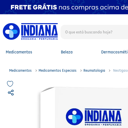
O que está buscando hoje?
TERMOS MAIS BUSCADOS
1
º
fralda
2
º
mounjaro
Medicamentos
Beleza
Dermocosméti
3
º
fralda xg
4
º
lenço umedecido
5
º
protetor solar facial
Medicamentos
Medicamentos Especiais
Reumatologia
Neotigas
6
º
shampoo
7
º
whey
8
º
protetor solar
9
º
óleo capilar
10
º
fralda g