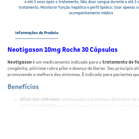
e até 3 anos após o tratamento; Não doar sangue durante e até 3 
tratamento; Monitorar função hepática e perfil lipídico; Usar apenas s
acompanhamento médico
Informações do Produto
Neotigason 10mg Roche 30 Cápsulas
Neotigason
é um medicamento indicado para o
tratamento de fo
congênita, pitiríase rubra pilar e doença de Darier. Seu princípio at
promovendo a melhora dos sintomas. É indicado para pacientes que
Benefícios
Alívio dos sintomas
relacionados à psoríase e distúrbios de 
Ação terapêutica
que regula a queratinização e a renovação
Melhora significativa
da aparência e textura da pele afetad
Uso oral prático
em cápsulas, facilitando a administração d
Tratamento individualizado
com ajuste de dose conforme re
Resultados