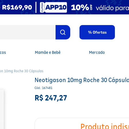
% Ofertas
cos
Mamãe e Bebê
Mercado
on 10mg Roche 30 Cápsulas
Neotigason 10mg Roche 30 Cápsul
Cód.
:
167481
R$
247
,
27