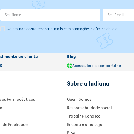
Ao assinar, aceito receber e-mails com promoções e ofertas da loja.
ndimento ao cliente
Blog
00
Acesse, leia e compartilhe
a próxima dose, tome o medicamento assim que lembrar.
e a dose esquecida e retome o horário habitual.
Sobre a Indiana
ompensar o esquecimento — isso pode causar efeitos adversos.
o ou médico responsável antes de continuar o tratamento.
viços Farmacêuticos
Quem Somos
ar
Responsabilidade social
Trabalhe Conosco
nde Fidelidade
Encontre uma Loja
Blog