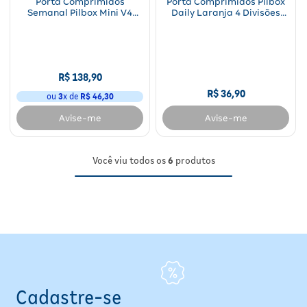
Porta Comprimidos
Porta Comprimidos Pilbox
Semanal Pilbox Mini V4
Daily Laranja 4 Divisões
Cinza 7 Módulos MEDINOVA
MEDINOVA 1 Unidade
1 Unidade
R$
138
,
90
R$
36
,
90
ou
3
x de
R$
46
,
30
Avise-me
Avise-me
Você viu todos os
6
produtos
Cadastre-se