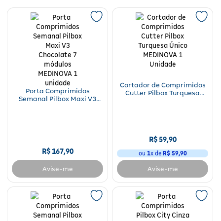
Para a mamãe
Brinquedos
Aparelhos e testes
Ver todos
Saúde Feminina
Cuidados com a Pele
Protetor Solar
Alimentação
Bebidas
Nutrição esportiva
Asus
Ver todos
Cardiovasculares
Facial
Banho e Higiene
Petshop
Vitaminas
LG
Lenços
Hipertensão
Bronzeadores
Alimentos
Primeiros socorros
Motorola
Cuidados intímos
Oftalmológicos
Limpeza de pele
Havaianas
Cortador de Comprimidos
Suplementos
Multilaser
Desodorantes
Porta Comprimidos
Cutter Pilbox Turquesa
Semanal Pilbox Maxi V3
Único MEDINOVA 1 Unidade
Saúde Masculina
Cabelos
Papelaria
Ortopédicos
Positivo
Chocolate 7 módulos
Cuidados geriátricos
MEDINOVA 1 unidade
Psicoativos e Hormonais
Camisas Uv
Cirúrgicos
Samsung
Barba
R$
59
,
90
Medicamentos especiais
Utilidades domésticos
Xiaomi
Banho
R$
167
,
90
ou
1
x de
R$
59
,
90
Diabetes
Avise-me
Avise-me
Tablets
Higiene bucal
Pele e mucosas
Acessórios
Tratamento Acne