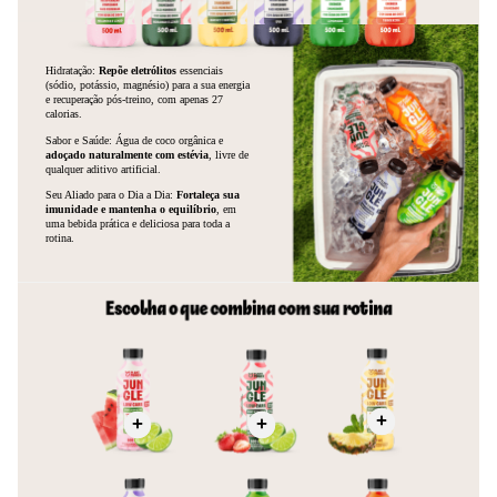
Modo de Usar / Preparo
Consumir gelado para melhor experiência de sabor e refrescância.
Indicado para hidratação antes, durante ou após exercícios físicos,
trabalho intenso ou em dias quentes. Pronto para consumo, não
requer diluição.
Especificações
Tipo de produto:
Isotônico
Marca:
Plant Power
Variante / Sabor:
Morango e Limão
Conteúdo / Quantidade:
500ml
Ingredientes principais:
Água, suco de limão, suco de uva,
água de coco, sal marinho, vitamina C, magnésio,
adoçantes naturais (eritritol e estévia)
Alergênicos:
Não contém glúten
Certificações:
Low Carb
País de origem: Não informado
Fabricante / Importador: Plant Power