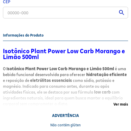
CEP
Fitoterápicos e Homeopáticos
Parar de fumar
Informações do Produto
Isotônico Plant Power Low Carb Morango e
Limão 500ml
O
Isotônico Plant Power Low Carb Morango e Limão 500ml
é uma
bebida funcional desenvolvida para oferecer
hidratação eficiente
e reposição de
eletrólitos essenciais
como sódio, potássio e
magnésio. Indicado para consumo antes, durante ou após
atividades físicas, ele se destaca por sua fórmula
low carb
com
ingredientes naturais, ideal para quem busca manter o equilíbrio
corporal sem comprometer a dieta.
Ver mais
Benefícios e Características
ADVERTÊNCIA
Não contém glúten
Contém apenas
27 calorias
por garrafa, perfeito para dietas