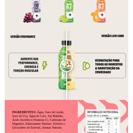
Conservação e Armazenamento
Armazenar em temperatura ambiente, protegido da luz e calor
excessivo. Após aberto, consumir preferencialmente em até 24
horas e manter refrigerado. Verifique o prazo de validade na
embalagem. A embalagem é reciclável, contribua com o descarte
correto.