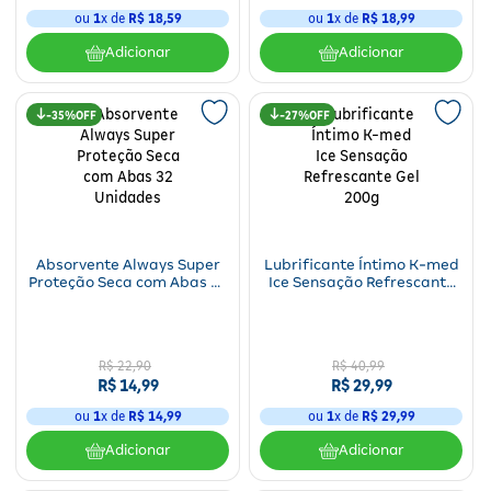
ou
1
x de
R$ 18,59
ou
1
x de
R$
18
,
99
Adicionar
Adicionar
35%
27%
Absorvente Always Super
Lubrificante Íntimo K-med
Proteção Seca com Abas 32
Ice Sensação Refrescante
Unidades
Gel 200g
R$
22
,
90
R$
40
,
99
R$
14
,
99
R$
29
,
99
ou
1
x de
R$
14
,
99
ou
1
x de
R$
29
,
99
Adicionar
Adicionar