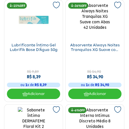
15%
36%
Lubrificante Íntimo Gel
Absorvente Always Noites
Lubrifik Base D'Água 50g
Tranquilas XG Suave com
Abas 42 Unidades
R$
9
,
89
R$
54
,
90
R$
8
,
39
R$
34
,
90
ou
1
x de
R$
8
,
39
ou
1
x de
R$
34
,
90
Adicionar
Adicionar
6%