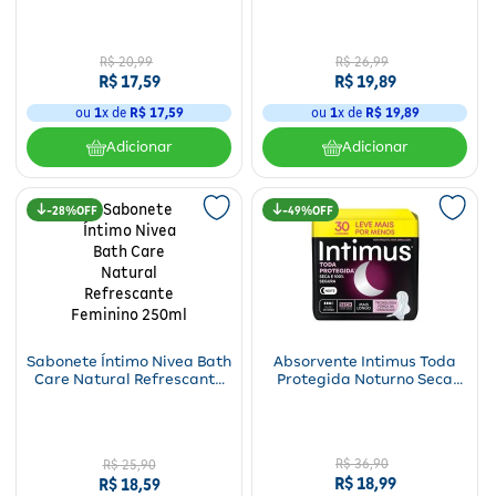
Unidades
Preservativos
Lubrificante
R$
20
,
99
R$
26
,
99
Absorventes
R$
17
,
59
R$
19
,
89
ou
1
x de
R$
17
,
59
ou
1
x de
R$
19
,
89
Adicionar
Adicionar
28%
49%
Sabonete Íntimo Nivea Bath
Absorvente Intimus Toda
Care Natural Refrescante
Protegida Noturno Seca
Feminino 250ml
com Abas 30 Unidades
R$
36
,
90
R$ 25,90
R$
18
,
99
R$ 18,59