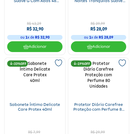
Suave G Com Abas 48
Noites Tranquilas Suave
Unidades
Noturno Com Abas 26
Unidades
R$
43
,
29
R$
39
,
99
R$
32
,
90
R$
28
,
09
ou
1
x de
R$
32
,
90
ou
1
x de
R$
28
,
09
Adicionar
Adicionar
33%
19%
Sabonete Íntimo Delicate
Protetor Diário Carefree
Care Protex 40ml
Proteção com Perfume 80
Unidades
R$
7
,
99
R$
29
,
99