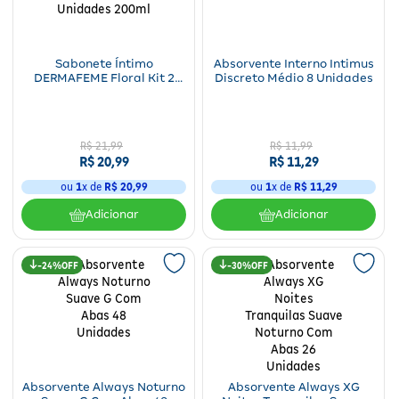
Sabonete Íntimo
Absorvente Interno Intimus
DERMAFEME Floral Kit 2
Discreto Médio 8 Unidades
Unidades 200ml
R$
21
,
99
R$
11
,
99
R$
20
,
99
R$
11
,
29
ou
1
x de
R$
20
,
99
ou
1
x de
R$
11
,
29
Adicionar
Adicionar
24%
30%
Absorvente Always Noturno
Absorvente Always XG