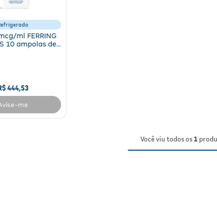
Refrigerado
mcg/ml FERRING
S 10 ampolas de
1ml
R$
444
,
53
Avise-me
Você viu todos os
1
produ