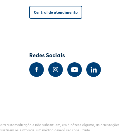
Central de atendimento
Redes Sociais
 para automedicação e não substituem, em hipótese alguma, as orientações
rsistirem os sintomas, um médico deverá ser consultado.