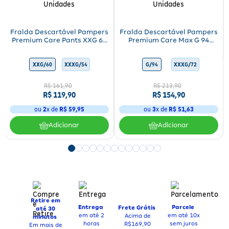
Fitoterápicos e Homeopáticos
Parar de fumar
Fralda Descartável Pampers
Fralda Descartável Pampers
Premium Care Pants XXG 60
Premium Care Max G 94
Unidades
Unidades
M/78
XXG/60
XXXG/54
XXXG/72
XG/64
XXG/84
G/68
G/94
M/78
XXXG/72
XXG/60
XXG/84
R$
161
,
90
R$
213
,
90
R$
119
,
90
R$
154
,
90
ou
2
x de
R$
59
,
95
ou
3
x de
R$
51
,
63
Adicionar
Adicionar
Retire em
Entrega
Parcele
Frete Grátis
até 30
em até 2
em até 10x
Acima de
minutos
horas
sem juros
R$169,90
Em mais de