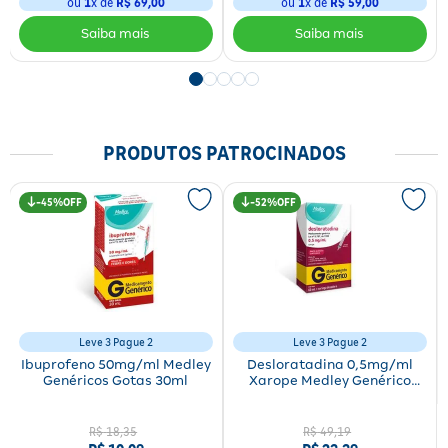
ou
1
x de
R$ 69,00
ou
1
x de
R$ 59,00
PRODUTOS PATROCINADOS
45%
52%
Leve 3 Pague 2
Leve 3 Pague 2
Ibuprofeno 50mg/ml Medley
Desloratadina 0,5mg/ml
Genéricos Gotas 30ml
Xarope Medley Genérico
60ml
R$
18
,
35
R$
49
,
19