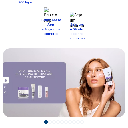
300 lojas
Baixe nosso
App
Seja um
e faça suas
afiliado
compras
e ganhe
comissões