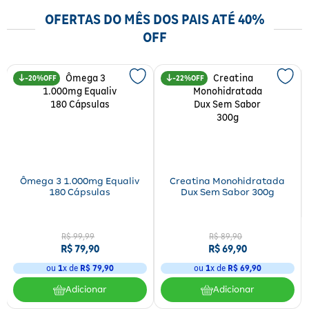
OFERTAS DO MÊS DOS PAIS ATÉ 40%
OFF
20%
22%
Ômega 3 1.000mg Equaliv
Creatina Monohidratada
180 Cápsulas
Dux Sem Sabor 300g
R$
99
,
99
R$
89
,
90
R$
79
,
90
R$
69
,
90
ou
1
x de
R$
79
,
90
ou
1
x de
R$
69
,
90
Adicionar
Adicionar