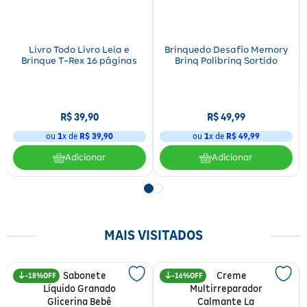
Fitoterápicos e Homeopáticos
Parar de fumar
Livro Todo Livro Leia e
Brinquedo Desafio Memory
Brinque T-Rex 16 páginas
Brinq Polibrinq Sortido
R$
39
,
90
R$
49
,
99
ou
1
x de
R$
39
,
90
ou
1
x de
R$
49
,
99
Adicionar
Adicionar
MAIS VISITADOS
18%
16%