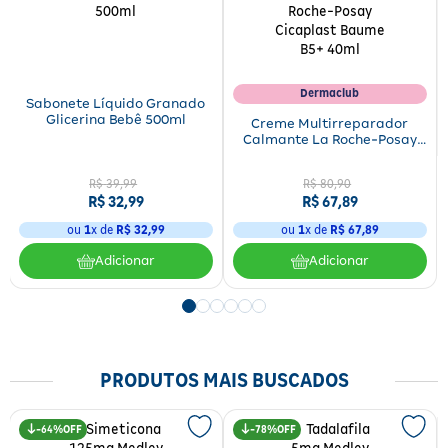
Dermaclub
Sabonete Líquido Granado
Glicerina Bebê 500ml
Creme Multirreparador
Calmante La Roche-Posay
Cicaplast Baume B5+ 40ml
R$
39
,
99
R$
80
,
90
R$
32
,
99
R$
67
,
89
ou
1
x de
R$
32
,
99
ou
1
x de
R$
67
,
89
Adicionar
Adicionar
PRODUTOS MAIS BUSCADOS
64%
78%