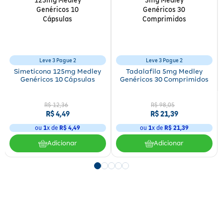
Leve 3 Pague 2
Leve 3 Pague 2
Simeticona 125mg Medley
Tadalafila 5mg Medley
Genéricos 10 Cápsulas
Genéricos 30 Comprimidos
R$
12
,
36
R$
98
,
05
R$
4
,
49
R$
21
,
39
ou
1
x de
R$
4
,
49
ou
1
x de
R$
21
,
39
Adicionar
Adicionar