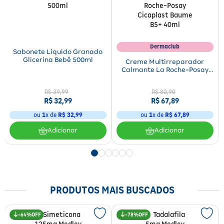
Dermaclub
Sabonete Líquido Granado
Glicerina Bebê 500ml
Creme Multirreparador
Calmante La Roche-Posay
Cicaplast Baume B5+ 40ml
R$
39
,
99
R$
80
,
90
R$
32
,
99
R$
67
,
89
ou
1
x de
R$
32
,
99
ou
1
x de
R$
67
,
89
Adicionar
Adicionar
PRODUTOS MAIS BUSCADOS
64%
78%