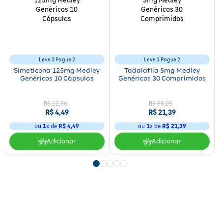
Leve 3 Pague 2
Leve 3 Pague 2
Simeticona 125mg Medley
Tadalafila 5mg Medley
Genéricos 10 Cápsulas
Genéricos 30 Comprimidos
R$
12
,
36
R$
98
,
05
R$
4
,
49
R$
21
,
39
ou
1
x de
R$
4
,
49
ou
1
x de
R$
21
,
39
Adicionar
Adicionar