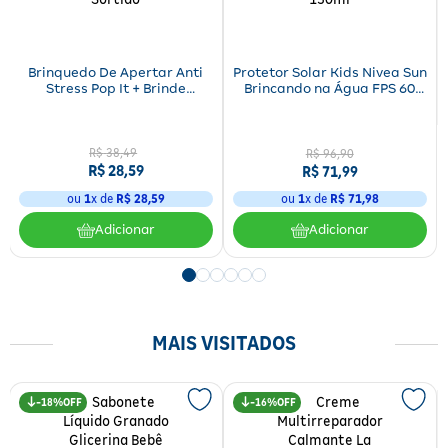
Fitoterápicos e Homeopáticos
Parar de fumar
Brinquedo De Apertar Anti
Protetor Solar Kids Nivea Sun
Stress Pop It + Brinde
Brincando na Água FPS 60
Livrinho Sortido
150ml
R$
38
,
49
R$ 96,90
R$
28
,
59
R$ 71,99
ou
1
x de
R$
28
,
59
ou
1
x de
R$ 71,98
Adicionar
Adicionar
MAIS VISITADOS
18%
16%