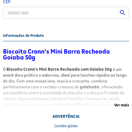
CEP
Fitoterápicos e Homeopáticos
Parar de fumar
Informações do Produto
Biscoito Cronn's Mini Barra Recheada
Goiaba 50g
O
Biscoito Cronn's Mini Barra Recheada com Goiaba 50g
é um
snack doce prático e saboroso, ideal para lanches rápidos ao longo
do dia. Com uma massa leve, macia e crocante, combina
perfeitamente com o recheio cremoso de
goiabada
, oferecendo
um equilíbrio entre a suavidade do biscoito e a doçura frutada do
recheio. Sua embalagem individual facilita o transporte, sendo
perfeito para consumo em
lancheiras infantis
, kits escolares, no
Ver mais
trabalho ou em deslocamentos.
ADVERTÊNCIA
Benefícios e Características
Contém glúten