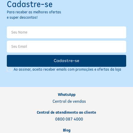
Cadastre-se
Fitoterápicos e Homeopáticos
Para receber as melhores ofertas
e super descontos!
Parar de fumar
Cadastre-se
Ao assinar, aceito receber emails com promoções e ofertas da loja
WhatsApp
Central de vendas
Central de atendimento ao cliente
0800 087 4000
Blog