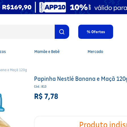
% Ofertas
cos
Mamãe e Bebê
Mercado
nana e Maçã 120g
Papinha Nestlé Banana e Maçã 120
Cód.
:
813
R$
7
,
78