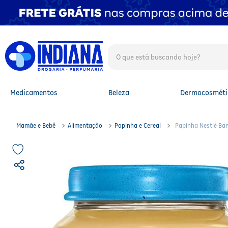
O que está buscando hoje?
TERMOS MAIS BUSCADOS
1
º
fralda
2
º
mounjaro
Medicamentos
Beleza
Dermocosméti
3
º
lenço umedecido
4
º
fralda xg
5
º
protetor solar facial
Mamãe e Bebê
Alimentação
Papinha e Cereal
Papinha Nestlé Ba
6
º
shampoo
7
º
whey
8
º
protetor solar
9
º
óleo capilar
10
º
fralda g