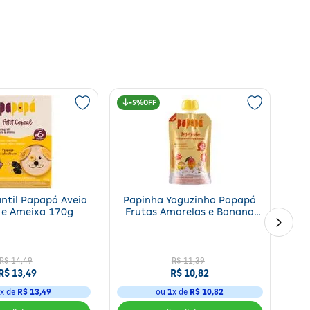
5%
antil Papapá Aveia
Papinha Yoguzinho Papapá
 e Ameixa 170g
Frutas Amarelas e Banana
100g
R$
14
,
49
R$
11
,
39
R$
13
,
49
R$
10
,
82
1
x de
R$
13
,
49
ou
1
x de
R$
10
,
82