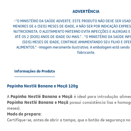
ADVERTÊNCIA
-“O MINISTÉRIO DA SAÚDE ADVERTE: ESTE PRODUTO NÃO DEVE SER USAD
MENORES DE 6 (SEIS) MESES DE IDADE, A NÃO SER POR INDICAÇÃO EXPRE
NUTRICIONISTA. O ALEITAMENTO MATERNO EVITA INFECÇÕES E ALERGIAS
ATÉ OS 2 (DOIS) ANOS DE IDADE OU MAIS.”. . “O MINISTÉRIO DA SAÚDE IN
(SEIS) MESES DE IDADE, CONTINUE AMAMENTANDO SEU FILHO E OF
ALIMENTOS.” -Imagem meramente ilustrativa. A embalagem está sendo 
fabricante.
Informações do Produto
Papinha Nestlé Banana e Maçã 120g
A
Papinha Nestlé Banana e Maçã
é ideal para introdução alime
Papinha Nestlé Banana e Maçã
possui consistência lisa e homog
meses).
Modo de preparo:
Certifique-se, antes de abrir a tampa, que o botão de segurança n