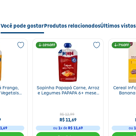
Você pode gostar
Produtos relacionados
Últimos vistos
10%
7%
 Frango,
Sopinha Papapá Carne, Arroz
Cereal Inf
 Vegetais
e Legumes PAPAPA 6+ meses
Banana
es 120g
120g
R$
12
,
99
9
R$
11
,
69
1
,
69
ou
1
x de
R$
11
,
69
ou