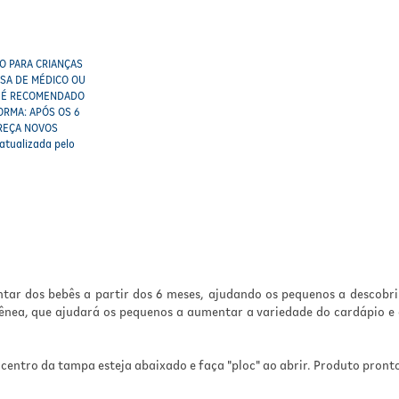
O PARA CRIANÇAS
SSA DE MÉDICO OU
 E É RECOMENDADO
FORMA: APÓS OS 6
EREÇA NOVOS
atualizada pelo
ntar dos bebês a partir dos 6 meses, ajudando os pequenos a descob
ênea, que ajudará os pequenos a aumentar a variedade do cardápio e a
o centro da tampa esteja abaixado e faça "ploc" ao abrir. Produto pro