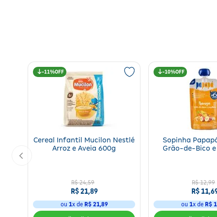
11%
10%
Cereal Infantil Mucilon Nestlé
Sopinha Papapá
Arroz e Aveia 600g
Grão-de-Bico e
PAPAPA 6+ Mes
R$
24
,
59
R$
12
,
99
R$
21
,
89
R$
11
,
6
ou
1
x de
R$
21
,
89
ou
1
x de
R$
1