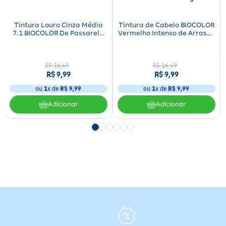
Tintura Louro Cinza Médio
Tintura de Cabelo BIOCOLOR
7.1 BIOCOLOR De Passarela
Vermelho Intenso de Arrasar
50g
6.66 50g
R$
16
,
49
R$
16
,
49
R$
9
,
99
R$
9
,
99
ou
1
x de
R$
9
,
99
ou
1
x de
R$
9
,
99
Adicionar
Adicionar