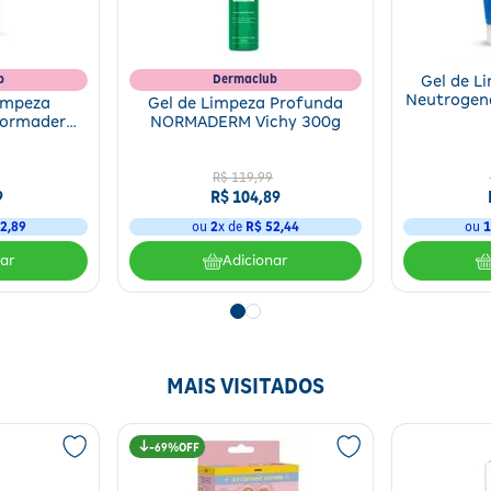
b
Dermaclub
Gel de L
Neutrogen
Limpeza
Gel de Limpeza Profunda
Normaderm
NORMADERM Vichy 300g
R$
119
,
99
9
R$
104
,
89
2
,
89
ou
2
x de
R$
52
,
44
ou
nar
Adicionar
MAIS VISITADOS
69%