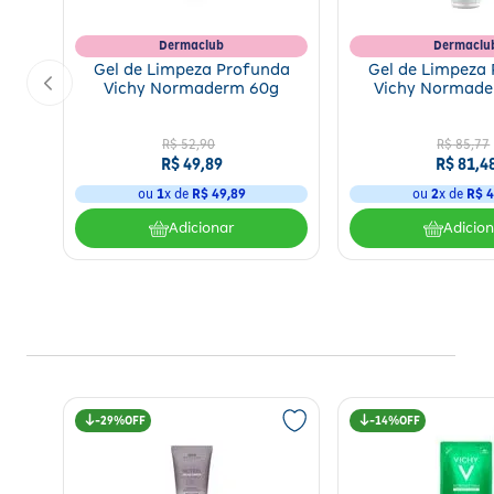
Dermaclub
Dermaclu
Gel de Limpeza Profunda
Gel de Limpeza
Vichy Normaderm 60g
Vichy Normade
R$
52
,
90
R$
85
,
77
R$
49
,
89
R$
81
,
4
ou
1
x de
R$
49
,
89
ou
2
x de
R$
4
Adicionar
Adicio
29%
14%