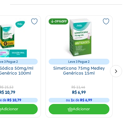
39%
ve 3 Pague 2
Leve 3 Pague 2
 Sódica 50mg/ml
Simeticona 75mg Medley
Genérico 100ml
Genéricos 15ml
R$
25
,
53
R$
11
,
46
R$
10
,
79
R$
6
,
99
1
x de
R$
10
,
79
ou
1
x de
R$
6
,
99
Adicionar
Adicionar