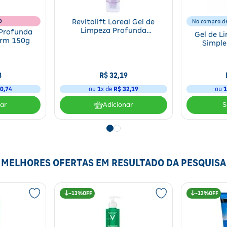
b
Revitalift Loreal Gel de
Na compra de
Limpeza Profunda
 Profunda
Gel de L
Hialurônico 80g
rm 150g
Simple
8
R$
32
,
19
0
,
74
ou
1
x de
R$
32
,
19
ou
nar
Adicionar
MELHORES OFERTAS EM RESULTADO DA PESQUISA
13%
12%