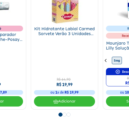
b
Kit Hidratante Labial Carmed
R
Sorvete Verão 3 Unidades
eparador
Rece
10g
che-Posay
Mounjaro T
 B5+ 40ml
Lilly Soluç
4 Canet
10mg
15mg
12,5mg
5mg
Desc
R
R$
64
,
90
R
9
R$
19
,
99
7
,
89
ou
1
x de
R$
19
,
99
ou
1
nar
Adicionar