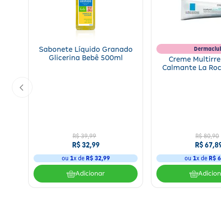
Dermaclu
Sabonete Líquido Granado
Glicerina Bebê 500ml
Creme Multirr
Calmante La Ro
Cicaplast Baume
R$
39
,
99
R$
80
,
90
R$
32
,
99
R$
67
,
8
ou
1
x de
R$
32
,
99
ou
1
x de
R$
6
Adicionar
Adicio