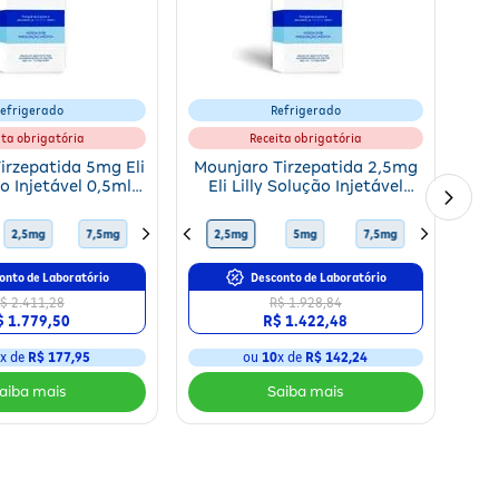
efrigerado
Refrigerado
ita obrigatória
Receita obrigatória
irzepatida 5mg Eli
Mounjaro Tirzepatida 2,5mg
ão Injetável 0,5ml +
Eli Lilly Solução Injetável
as Aplicadoras
0,5ml + 4 Canetas
Aplicadoras
10mg
2,5mg
15mg
7,5mg
12,5mg
10mg
2,5mg
15mg
5mg
12,5mg
7,5mg
5mg
10mg
2,5mg
onto de Laboratório
Desconto de Laboratório
$ 2.411,28
R$ 1.928,84
$ 1.779,50
R$ 1.422,48
0
x de
R$ 177,95
ou
10
x de
R$ 142,24