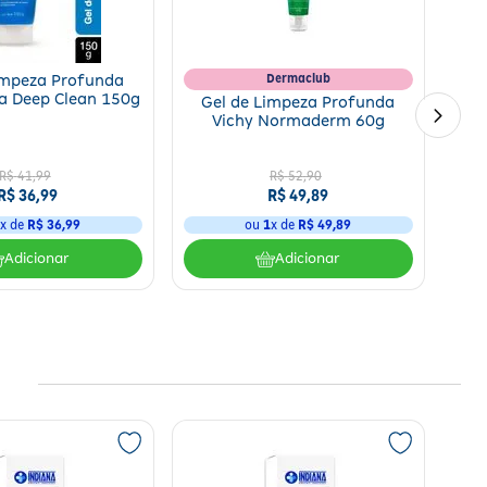
Dermaclub
impeza Profunda
a Deep Clean 150g
Gel de Limpeza Profunda
Vichy Normaderm 60g
R$
41
,
99
R$
52
,
90
R$
36
,
99
R$
49
,
89
1
x de
R$
36
,
99
ou
1
x de
R$
49
,
89
Adicionar
Adicionar