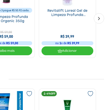
 3 pague R$ 50.92 cada.
Revitalift Loreal Gel de
Limpeza Profunda
impeza Profunda
Hialurônico 150g
 Organic 350g
R$ 59,00
R$ 59,00
R$
39
,
99
1
x de
R$ 59,00
ou
1
x de
R$
39
,
99
Adicionar
6%