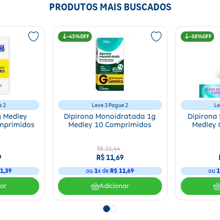
PRODUTOS MAIS BUSCADOS
45%
58%
e 2
Leve 3 Pague 2
Le
g Medley
Dipirona Monoidratada 1g
Dipirona
mprimidos
Medley 10 Comprimidos
Medley 
R$
21
,
44
9
R$
11
,
69
1
,
39
ou
1
x de
R$
11
,
69
ou
nar
Adicionar