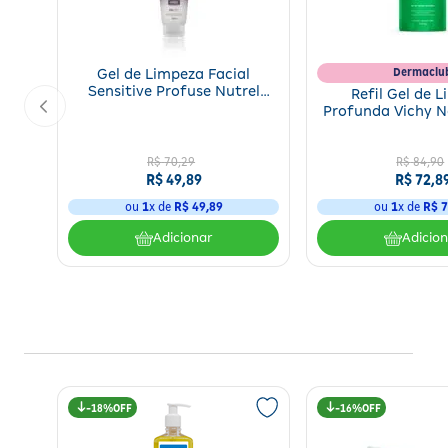
Dermaclu
Gel de Limpeza Facial
Sensitive Profuse Nutrel
Refil Gel de 
150ml
Profunda Vichy 
240g
R$
70
,
29
R$
84
,
90
R$
49
,
89
R$
72
,
8
ou
1
x de
R$
49
,
89
ou
1
x de
R$
7
Adicionar
Adicio
18%
16%