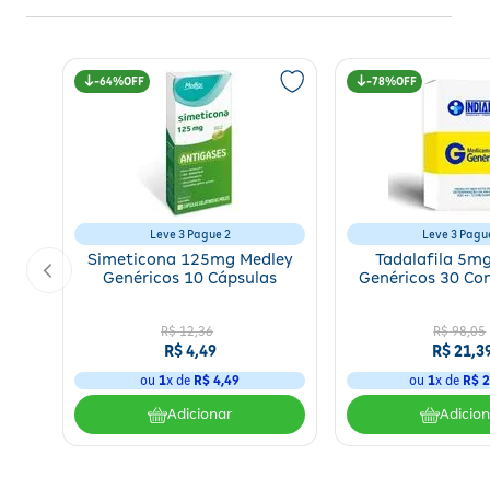
64%
78%
Leve 3 Pague 2
Leve 3 Pagu
Simeticona 125mg Medley
Tadalafila 5m
Genéricos 10 Cápsulas
Genéricos 30 Co
R$
12
,
36
R$
98
,
05
R$
4
,
49
R$
21
,
3
ou
1
x de
R$
4
,
49
ou
1
x de
R$
2
Adicionar
Adicio