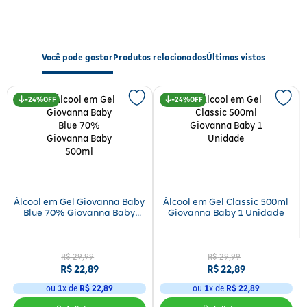
Resultados
Com o uso regular, o Álcool em Gel Triane proporciona
mãos
Você pode gostar
Produtos relacionados
Últimos vistos
higienizadas e protegidas
contra agentes infecciosos, mantendo
a pele
hidratada e confortável
, mesmo com aplicações
frequentes.
24%
24%
Modo de Usar
Aplique uma quantidade suficiente do gel nas mãos ou superfícies e
esfregue até completa absorção. Não é necessário enxaguar. Uso
único e descartável, ideal para manter a higiene em qualquer
ambiente.
Álcool em Gel Giovanna Baby
Álcool em Gel Classic 500ml
Blue 70% Giovanna Baby
Giovanna Baby 1 Unidade
Especificações
500ml
Indicação de Uso:
Doméstico e profissional
R$
29
,
99
R$
29
,
99
Uso:
Uso único (descartável)
R$
22
,
89
R$
22
,
89
Quantidade por Embalagem:
500 ml
Concentração:
70% (antisséptico)
ou
1
x de
R$
22
,
89
ou
1
x de
R$
22
,
89
Tipo:
Gel