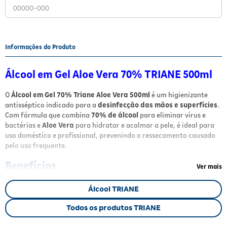
Fitoterápicos e Homeopáticos
Parar de fumar
Informações do Produto
Álcool em Gel Aloe Vera 70% TRIANE 500ml
O
Álcool em Gel 70% Triane Aloe Vera 500ml
é um higienizante
antisséptico indicado para a
desinfecção das mãos e superfícies
.
Com fórmula que combina
70% de álcool
para eliminar vírus e
bactérias e
Aloe Vera
para hidratar e acalmar a pele, é ideal para
uso doméstico e profissional, prevenindo o ressecamento causado
pelo uso frequente.
Benefícios
Ver mais
Desinfecção eficaz
contra vírus e bactérias
Álcool TRIANE
Hidratação e efeito calmante
graças ao Aloe Vera
Fórmula em gel
que não escorre e não requer enxágue
Todos os produtos TRIANE
Embalagem prática
de 500ml para uso diário e transporte
Indicado para uso doméstico e profissional