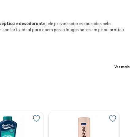
us
ica
 e
séptica
e
desodorante
, ele previne odores causados pela
 conforto, ideal para quem passa longas horas em pé ou pratica
,
ir
,
.
Ver mais
em
ula antisséptica ajuda a evitar fungos e micoses, promovendo
para melhor proteção, especialmente em dias de calor ou atividades