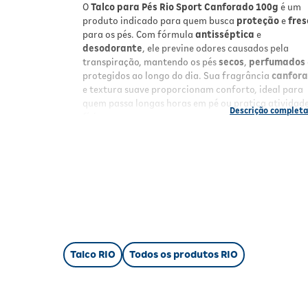
O
Talco para Pés Rio Sport Canforado 100g
é um
produto indicado para quem busca
proteção
e
fres
para os pés. Com fórmula
antisséptica
e
desodorante
, ele previne odores causados pela
transpiração, mantendo os pés
secos
,
perfumados
protegidos ao longo do dia. Sua fragrância
canfor
e textura suave proporcionam conforto, ideal para
quem passa longas horas em pé ou pratica atividad
físicas.
Benefícios
Antisséptico e desodorante
: combate odore
previne infecções, mantendo os pés frescos.
Proteção duradoura
: ação eficaz contra suo
odores durante o dia todo.
Sensação de frescor
: conforto prolongado 
os pés.
Fácil aplicação
: textura em pó que espalha
Talco RIO
Todos os produtos RIO
facilmente e não deixa resíduos.
Resultados