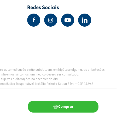
Redes Sociais
para automedicação e não substituem, em hipótese alguma, as orientações
istirem os sintomas, um médico deverá ser consultado.
sujeitos a alterações no decorrer do dia.
rmacêutica Responsável: Natália Peixoto Sousa Silva - CRF 45.965
Comprar