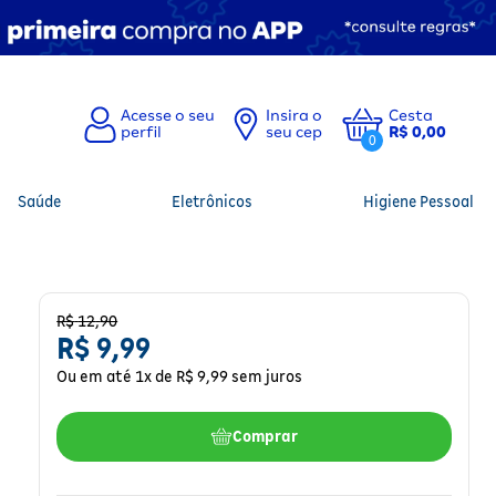
Insira o
Cesta
seu cep
R$ 0,00
0
Saúde
Eletrônicos
Higiene Pessoal
R$
12
,
90
R$
9
,
99
Ou em até
1
x de
R$
9
,
99
sem juros
Comprar