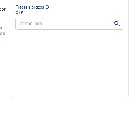
Fretes e prazos
cor
CEP
e
ada
es
s e
r e
para