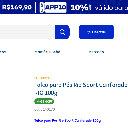
% Ofertas
cos
Mamãe e Bebê
Mercado
Clique e veja!
Talco para Pés Rio Sport Canforado
RIO 100g
23%
Cód.
:
140170
Talco para Pés Rio Sport Canforado 100g