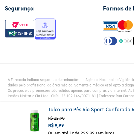
Segurança
Formas de
A Farmácia Indiana segue as determinações da Agência Nacional de Vigilânci
dadas pelo profissional da área médica. Somente o médico está apto a diag
Os preços e as promoções são válidos apenas para compras via Internet. As f
Irmãos Mattar e Cia Ltda | CNPJ: 25.102.146/0071-81 | Endereço: Rua Corone
Talco para Pés Rio Sport Canforado 
R$
12
,
90
R$
9
,
99
Ou em até
1
x de
R$
9
,
99
sem juros