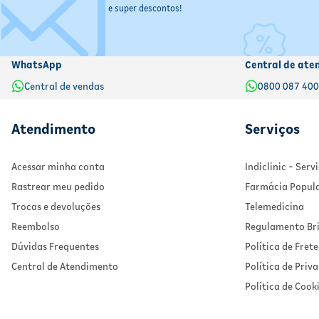
e super descontos!
WhatsApp
Central de ate
Central de vendas
0800 087 40
Atendimento
Serviços
Acessar minha conta
Indiclinic - Ser
Rastrear meu pedido
Farmácia Popul
Trocas e devoluções
Telemedicina
Reembolso
Regulamento Bri
Dúvidas Frequentes
Política de Frete
Central de Atendimento
Política de Priv
Política de Cook