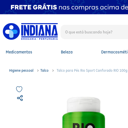
O que está buscando hoje?
TERMOS MAIS BUSCADOS
1
º
fralda
2
º
mounjaro
Medicamentos
Beleza
Dermocosméti
3
º
lenço umedecido
4
º
fralda xg
5
º
protetor solar facial
Higiene pessoal
Talco
Talco para Pés Rio Sport Canforado RIO 100g
6
º
shampoo
7
º
whey
8
º
protetor solar
9
º
óleo capilar
10
º
fralda g