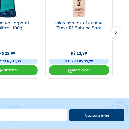
em Pó Corporal
Talco para os Pés Baruel
lifral 100g
Tenys Pé Sabrina Sato
Feminino 100g
so e
.
R$
13
,
99
R$
13
,
99
1
x de
R$
13
,
99
ou
1
x de
R$
13
,
99
Adicionar
Adicionar
 luz
Cadastre-se
nte testado para garantir segurança e eficácia.