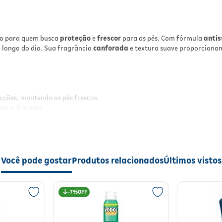
Com o uso regular do Talco Rio Sport Canforado, se
pés permanecem secos, protegidos e com uma
agradável sensação de frescor. A fórmula antissépt
ajuda a evitar fungos e micoses, promovendo saúde
do para quem busca
proteção
e
frescor
para os pés. Com fórmula
antis
bem-estar para os seus pés no dia a dia.
 longo do dia. Sua fragrância
canforada
e textura suave proporcionam
Modo de Usar
Aplique o talco diretamente nos pés e entre os dedos
preferencialmente após o banho ou sempre que sent
ecções, mantendo os pés frescos.
necessidade. Use diariamente para melhor proteção
nte o dia todo.
especialmente em dias de calor ou atividades físicas
Evite contato com os olhos. Uso externo. Conserve 
 deixa resíduos.
local fresco e seco.
Especificações
Você pode gostar
Produtos relacionados
Últimos vistos
Tipo: Talco para pés
cem secos, protegidos e com uma agradável sensação de frescor. A fórm
Forma de Apresentação: Pó
Fragrância: Canforado
7%
Área de Aplicação: Pés
Conteúdo: 100 g
Linha: Rio Sport
lmente após o banho ou sempre que sentir necessidade. Use diariamente 