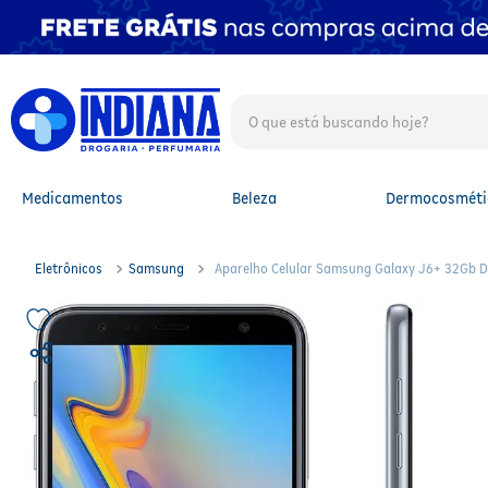
O que está buscando hoje?
TERMOS MAIS BUSCADOS
1
º
fralda
2
º
mounjaro
Medicamentos
Beleza
Dermocosméti
3
º
protetor solar facial
4
º
lenço umedecido
5
º
whey
Eletrônicos
Samsung
Aparelho Celular Samsung Galaxy J6+ 32Gb D
6
º
shampoo
7
º
fralda xg
8
º
protetor solar
9
º
fralda g
10
º
óleo capilar