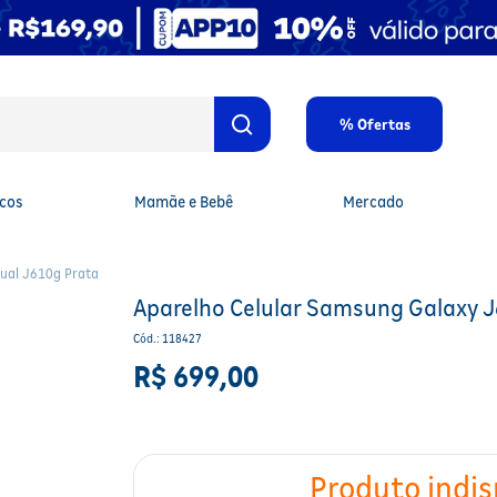
% Ofertas
cos
Mamãe e Bebê
Mercado
ual J610g Prata
Aparelho Celular Samsung Galaxy J
Cód.
:
118427
R$
699
,
00