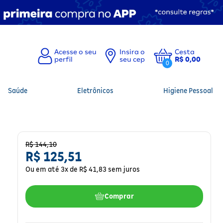
Insira o
Cesta
seu cep
R$ 0,00
0
Saúde
Eletrônicos
Higiene Pessoal
R$
144
,
10
R$
125
,
51
Ou em até
3
x de
R$
41
,
83
sem juros
Comprar