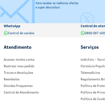
Lembre assim que possível:
Se ainda falta bastante tempo 
Para receber as melhores ofertas
Dose próxima:
Se já estiver perto do horário da próxima dos
e super descontos!
Nunca dobre a dose:
Não tome duas doses ao mesmo tempo p
Dúvidas persistentes:
Em caso de dúvida, consulte o farma
WhatsApp
Central de ate
Central de vendas
0800 087 40
Atendimento
Serviços
Acessar minha conta
Indiclinic - Ser
Rastrear meu pedido
Farmácia Popul
Trocas e devoluções
Telemedicina
Reembolso
Regulamento Bri
Dúvidas Frequentes
Política de Frete
Central de Atendimento
Política de Priv
Política de Cook