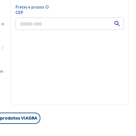
Fretes e prazos
CEP
a
, o
 É
r a
de.
xo
 produtos VIAGRA