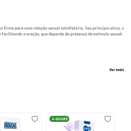
ir
e em
 firme para uma relação sexual satisfatória. Seu princípio ativo, o
sta
 facilitando a ereção, que depende da presença de estímulo sexual.
 o
Ver mais
e
l
nfiança e desempenho sexual. Os efeitos são percebidos a partir
85%