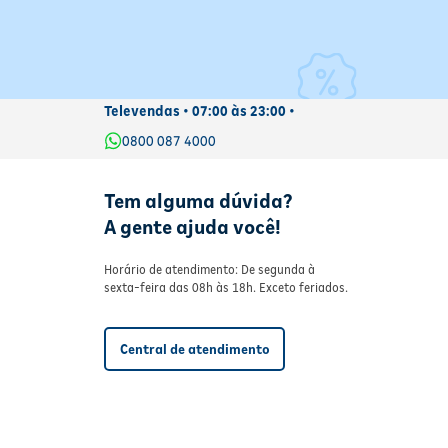
 da
 o
o
to
Televendas • 07:00 às 23:00 •
0800 087 4000
el
Tem alguma dúvida?
A gente ajuda você!
Horário de atendimento: De segunda à
sexta-feira das 08h às 18h. Exceto feriados.
Central de atendimento