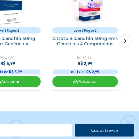
ra antes da relação sexual, respeitando a frequência máxima de
ve 3 Pague 2
Leve 3 Pague 2
Sildenafila 50mg
Citrato Sildenafila 50mg Ems
z Genérico 4
Genericos 4 Comprimidos
mprimidos
R$
41
,
80
R$
20
,
14
R$
5
,
99
R$
2
,
99
1
x de
R$
5
,
99
ou
1
x de
R$
2
,
99
r
Adicionar
Adicionar
o
Cadastre-se