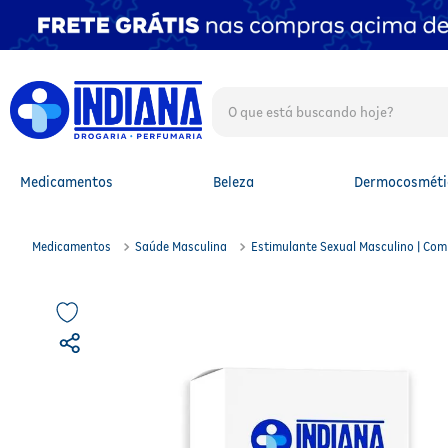
O que está buscando hoje?
TERMOS MAIS BUSCADOS
1
º
fralda
2
º
mounjaro
Medicamentos
Beleza
Dermocosméti
3
º
fralda xg
4
º
lenço umedecido
5
º
protetor solar facial
Medicamentos
Saúde Masculina
Estimulante Sexual Masculino | Com
6
º
shampoo
7
º
whey
8
º
protetor solar
9
º
óleo capilar
10
º
fralda g