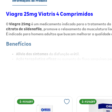
Informações do Produto
Viagra 25mg Viatris 4 Comprimidos
O
Viagra 25mg
é um medicamento indicado para o tratamento da
citrato de sildenafila
, promove o relaxamento da musculatura lisa
É indicado para homens adultos que buscam melhorar a qualidade d
Benefícios
Alívio dos sintomas
da disfunção erétil.
Ação terapêutica eficaz
no aumento do fluxo sanguíneo pe
Facilita a ereção
com estímulo sexual.
Uso oral prático
e de rápida absorção.
Melhora a qualidade da relação sexual
e satisfação.
Resultados
Com o uso do Viagra 25mg, espera-se a melhora significativa na c
de cerca de uma hora após a administração, sempre em presença de
95%
91%
Modo de Usar