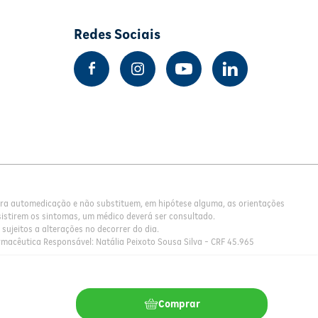
Redes Sociais
para automedicação e não substituem, em hipótese alguma, as orientações
istirem os sintomas, um médico deverá ser consultado.
sujeitos a alterações no decorrer do dia.
rmacêutica Responsável: Natália Peixoto Sousa Silva - CRF 45.965
Comprar