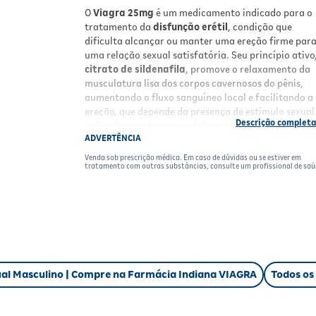
O
Viagra 25mg
é um medicamento indicado para o
tratamento da
disfunção erétil
, condição que
dificulta alcançar ou manter uma ereção firme par
uma relação sexual satisfatória. Seu princípio ativo
citrato de sildenafila
, promove o relaxamento da
musculatura lisa dos corpos cavernosos do pênis,
aumentando o fluxo sanguíneo local e facilitando a
ereção, que depende da presença de estímulo sexual.
indicado para homens adultos que buscam melhora
ADVERTÊNCIA
qualidade da vida sexual.
Venda sob prescrição médica. Em caso de dúvidas ou se estiver em
Benefícios
tratamento com outras substâncias, consulte um profissional de saú
Alívio dos sintomas
da disfunção erétil.
Ação terapêutica eficaz
no aumento do flu
sanguíneo peniano.
Facilita a ereção
com estímulo sexual.
Uso oral prático
e de rápida absorção.
Melhora a qualidade da relação sexual
e
al Masculino | Compre na Farmácia Indiana VIAGRA
Todos os
satisfação.
Resultados