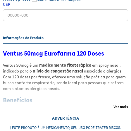
CEP
Fitoterápicos e Homeopáticos
Parar de fumar
Informações do Produto
Ventus 50mcg Eurofarma 120 Doses
Ventus 50mcg é um
medicamento fitoterápico
em spray nasal,
indicado para o
alívio da congestão nasal
associada a alergias.
Com 120 doses por frasco, oferece uma solução prática para quem
busca conforto respiratório, sendo ideal para pessoas que sofrem
com sintomas alérgicos nasais.
Benefícios
Ver mais
Alívio eficaz da congestão nasal
causada por alergias
Fácil aplicação nasal
em spray
ADVERTÊNCIA
Praticidade
com 120 doses por frasco
| ESTE PRODUTO É UM MEDICAMENTO, SEU USO PODE TRAZER RISCOS.
Produto fitoterápico
com princípio ativo natural