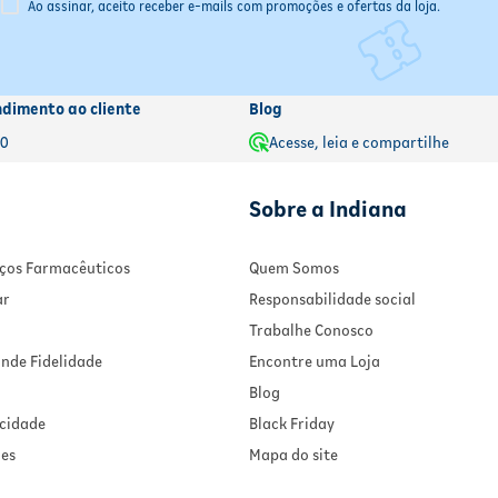
Ao assinar, aceito receber e-mails com promoções e ofertas da loja.
ula.
ndimento ao cliente
Blog
00
Acesse, leia e compartilhe
Sobre a Indiana
viços Farmacêuticos
Quem Somos
ar
Responsabilidade social
Trabalhe Conosco
nde Fidelidade
Encontre uma Loja
Blog
acidade
Black Friday
ies
Mapa do site