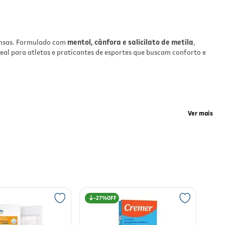
uma
e
tensas. Formulado com
mentol, cânfora e salicilato de metila
,
eal para atletas e praticantes de esportes que buscam conforto e
e
e
Ver mais
amento
nas áreas aplicadas, facilitando a recuperação pós-exercício
27%