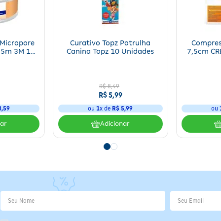
jada, mantendo uma distância de aproximadamente 15 cm da pele. Utilize
Uso externo apenas;
Evitar contato com olhos e mucosas;
Não aplicar em pele lesionada ou irritada;
Manter fora do alcance de crianças.
Micropore
Curativo Topz Patrulha
Compress
,5m 3M 1
Canina Topz 10 Unidades
7,5cm CR
e
Informações Importantes
Conservar em local fresco e seco, protegido d
R$
8
,
49
luz;
R$
5
,
99
Verificar validade na embalagem antes do uso
8
,
59
ou
1
x de
R$
5
,
99
ou
Em caso de contato acidental com olhos, lava
com água em abundância;
nar
Adicionar
Não utilizar em caso de alergia a algum
componente da fórmula.
 abundância;