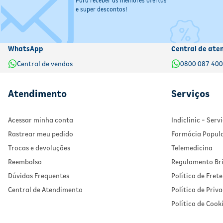
Para receber as melhores ofertas
e super descontos!
Não utilizar em caso de alergia a algum componente da fórm
WhatsApp
Central de ate
Central de vendas
0800 087 40
Atendimento
Serviços
Acessar minha conta
Indiclinic - Ser
Rastrear meu pedido
Farmácia Popul
Trocas e devoluções
Telemedicina
Reembolso
Regulamento Bri
Dúvidas Frequentes
Política de Frete
Central de Atendimento
Política de Priv
Política de Cook