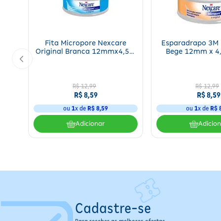
Agite bem antes de usar. Aplique o spray diretamente na área dese
frescor.
Especificações
Fita Micropore Nexcare
Esparadrapo 3M 
Original Branca 12mmx4,5m
Bege 12mm x 4
Quantidade por Embalagem:
1 unidade
3M 1 Rolo
Unidad
Tamanho:
Único (125 ml)
Indicação de Uso:
Uso doméstico
Uso:
Reutilizável
R$
12
,
99
R$
12
,
99
R$
8
,
59
R$
8
,
59
Estéril:
Não
ou
1
x de
R$
8
,
59
ou
1
x de
R$
Contraindicações / Restrições de Uso
Adicionar
Adicio
Uso externo apenas;
Evitar contato com olhos e mucosas;
Não aplicar em pele lesionada ou irritada;
Manter fora do alcance de crianças.
Informações Importantes
Conservar em local fresco e seco, protegido da luz;
Cadastre-se
Verificar validade na embalagem antes do uso;
Em caso de contato acidental com olhos, lavar com água em