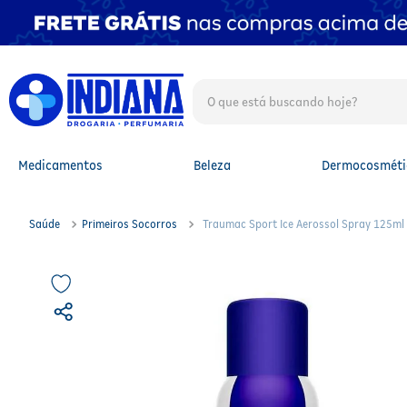
O que está buscando hoje?
TERMOS MAIS BUSCADOS
1
º
fralda
2
º
mounjaro
Medicamentos
Beleza
Dermocosméti
3
º
protetor solar facial
4
º
lenço umedecido
5
º
whey
Saúde
Primeiros Socorros
Traumac Sport Ice Aerossol Spray 125m
6
º
shampoo
7
º
fralda xg
8
º
protetor solar
9
º
fralda g
10
º
óleo capilar