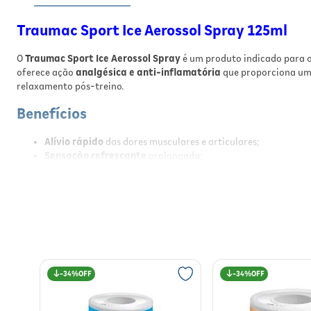
Traumac Sport Ice Aerossol Spray 125ml
O
Traumac Sport Ice Aerossol Spray
é um produto indicado para 
oferece ação
analgésica e anti-inflamatória
que proporciona u
relaxamento pós-treino.
Benefícios
Alívio rápido
das dores musculares e articulares;
Sensação refrescante
prolongada;
Ação anti-inflamatória
que auxilia na recuperação;
Aplicação prática
em spray para cobertura uniforme;
Indicado para uso externo
após exercícios físicos.
Resultados
Com o uso regular do Traumac Sport Ice, o usuário percebe
redução
e melhorando o bem-estar físico.
34%
34%
Modo de Usar