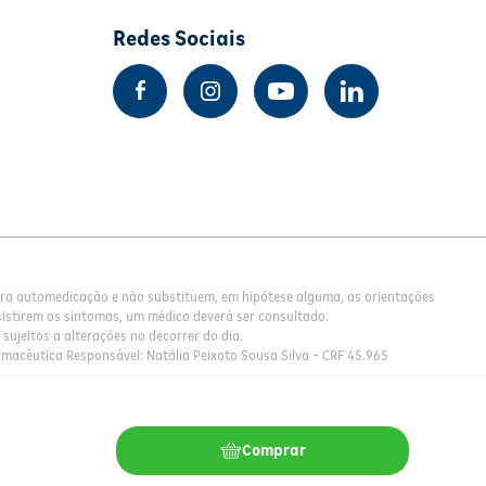
Redes Sociais
para automedicação e não substituem, em hipótese alguma, as orientações
istirem os sintomas, um médico deverá ser consultado.
sujeitos a alterações no decorrer do dia.
rmacêutica Responsável: Natália Peixoto Sousa Silva - CRF 45.965
Comprar