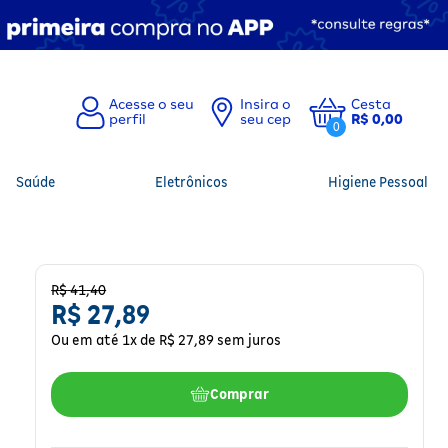
Insira o
Cesta
seu cep
R$ 0,00
0
Saúde
Eletrônicos
Higiene Pessoal
R$
41
,
40
R$
27
,
89
Ou em até
1
x de
R$
27
,
89
sem juros
Comprar