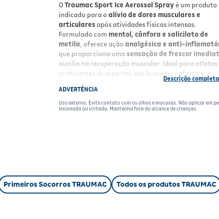
O
Traumac Sport Ice Aerossol Spray
é um produto
indicado para o
alívio de dores musculares e
articulares
após atividades físicas intensas.
Formulado com
mentol, cânfora e salicilato de
metila
, oferece ação
analgésica e anti-inflamató
que proporciona uma
sensação de frescor imedia
auxilia na recuperação muscular. Ideal para atletas
praticantes de esportes que buscam conforto e
relaxamento pós-treino.
ADVERTÊNCIA
Benefícios
Uso externo. Evite contato com os olhos e mucosas. Não aplicar em pe
lesionada ou irritada. Mantenha fora do alcance de crianças.
Alívio rápido
das dores musculares e articula
Sensação refrescante
prolongada;
Ação anti-inflamatória
que auxilia na
recuperação;
Aplicação prática
em spray para cobertura
uniforme;
Indicado para uso externo
após exercícios
Primeiros Socorros TRAUMAC
Todos os produtos TRAUMAC
físicos.
Resultados