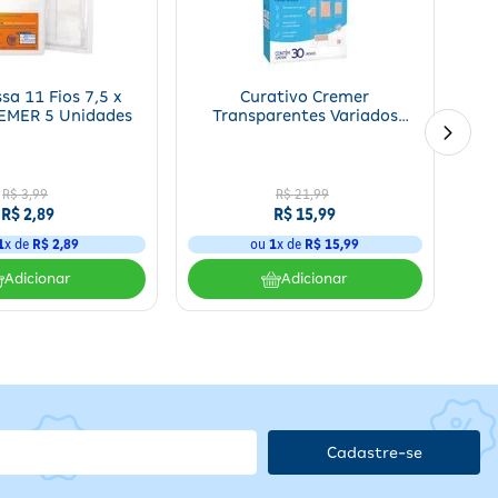
 conforme necessário após atividades físicas para obter alívio e
a 11 Fios 7,5 x
Curativo Cremer
EMER 5 Unidades
Transparentes Variados
Cremer 30 Unidades
a
R$
3
,
99
R$
21
,
99
R$
2
,
89
R$
15
,
99
;
1
x de
R$
2
,
89
ou
1
x de
R$
15
,
99
r
Adicionar
Adicionar
Cadastre-se