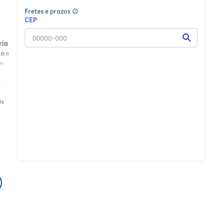
Fretes e prazos
CEP
ria
to
e
 e
le
res;