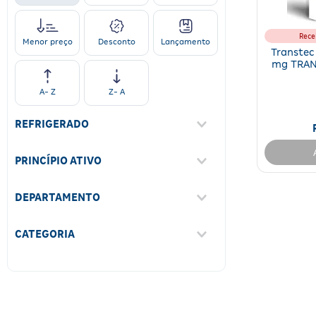
Rece
Desconto
Lançamento
Menor preço
Transtec
mg TRAN
Tra
A- Z
Z- A
REFRIGERADO
Não
(
1
)
PRINCÍPIO ATIVO
Buprenorfina
(
1
)
DEPARTAMENTO
Medicamentos
(
1
)
CATEGORIA
Psicotrópicos
(
1
)