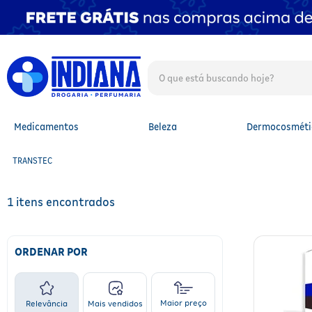
O que está buscando hoje?
TERMOS MAIS BUSCADOS
1
º
fralda
2
º
mounjaro
Medicamentos
Beleza
Dermocosméti
3
º
protetor solar facial
4
º
lenço umedecido
TRANSTEC
5
º
fralda xg
6
º
shampoo
7
º
whey
1
8
º
protetor solar
9
º
whey protein
10
º
fralda g
ORDENAR POR
Maior preço
Relevância
Mais vendidos