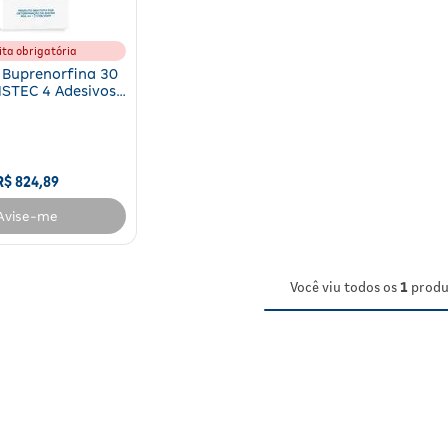
ita obrigatória
 Buprenorfina 30
STEC 4 Adesivos
nsdérmicos
R$
824
,
89
Avise-me
Você viu todos os
1
produ