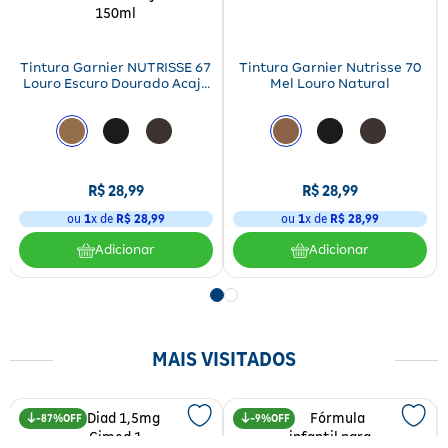
Fitoterápicos e Homeopáticos
Parar de fumar
Tintura Garnier NUTRISSE 67
Tintura Garnier Nutrisse 70
Louro Escuro Dourado Acaju
Mel Louro Natural
150ml
R$
28
,
99
R$
28
,
99
ou
1
x de
R$
28
,
99
ou
1
x de
R$
28
,
99
Adicionar
Adicionar
MAIS VISITADOS
87%
9%